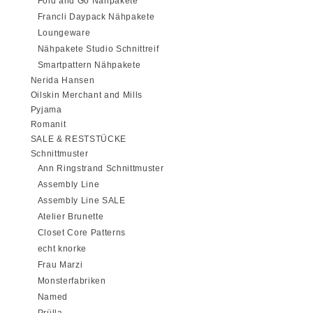
Fold and Go Nähpakete
Francli Daypack Nähpakete
Loungeware
Nähpakete Studio Schnittreif
Smartpattern Nähpakete
Nerida Hansen
Oilskin Merchant and Mills
Pyjama
Romanit
SALE & RESTSTÜCKE
Schnittmuster
Ann Ringstrand Schnittmuster
Assembly Line
Assembly Line SALE
Atelier Brunette
Closet Core Patterns
echt knorke
Frau Marzi
Monsterfabriken
Named
Prülla