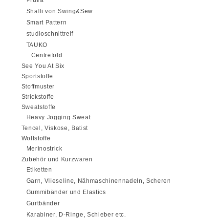
Shalli von Swing&Sew
Smart Pattern
studioschnittreif
TAUKO
Centrefold
See You At Six
Sportstoffe
Stoffmuster
Strickstoffe
Sweatstoffe
Heavy Jogging Sweat
Tencel, Viskose, Batist
Wollstoffe
Merinostrick
Zubehör und Kurzwaren
Etiketten
Garn, Vlieseline, Nähmaschinennadeln, Scheren
Gummibänder und Elastics
Gurtbänder
Karabiner, D-Ringe, Schieber etc.