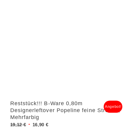
Reststück!!! B-Ware 0,80m
Angebot!
Designerleftover Popeline feine Streifen,
Mehrfarbig
Ursprünglicher
Aktueller
19,12
€
16,90
€
Preis
Preis