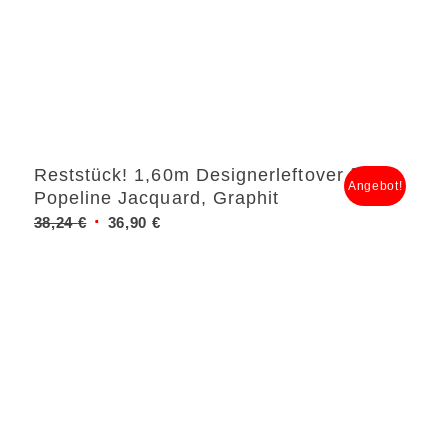
Reststück! 1,60m Designerleftover feine
Angebot!
Popeline Jacquard, Graphit
Ursprünglicher
Aktueller
38,24
€
36,90
€
Preis
Preis
war:
ist:
38,24 €
36,90 €.