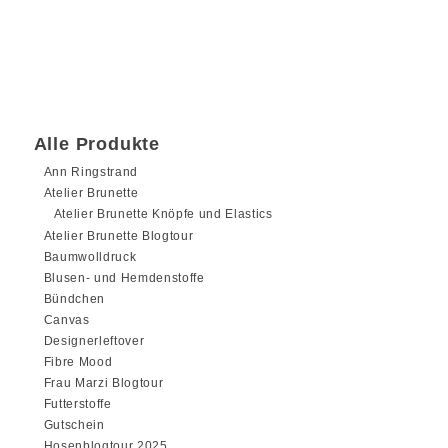
war:
ist:
19,12 €
16,90 €.
Alle Produkte
Ann Ringstrand
Atelier Brunette
Atelier Brunette Knöpfe und Elastics
Atelier Brunette Blogtour
Baumwolldruck
Blusen- und Hemdenstoffe
Bündchen
Canvas
Designerleftover
Fibre Mood
Frau Marzi Blogtour
Futterstoffe
Gutschein
Hosenblogtour 2025