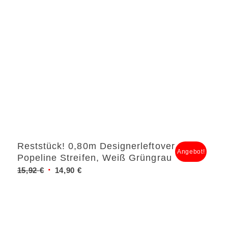
Reststück! 0,80m Designerleftover
Angebot!
Popeline Streifen, Weiß Grüngrau
Ursprünglicher
Aktueller
15,92
€
14,90
€
Preis
Preis
war:
ist:
15,92 €
14,90 €.