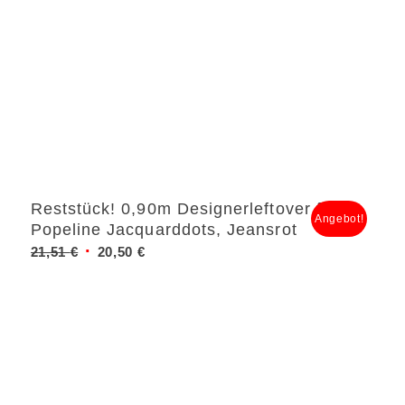
Reststück! 0,90m Designerleftover feine
Angebot!
Popeline Jacquarddots, Jeansrot
Ursprünglicher
Aktueller
21,51
€
20,50
€
Preis
Preis
war:
ist:
21,51 €
20,50 €.