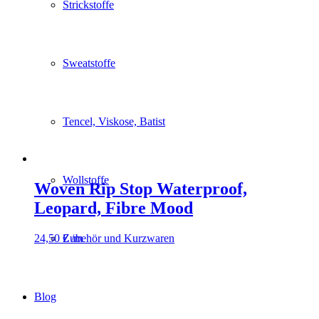
Strickstoffe
Sweatstoffe
Tencel, Viskose, Batist
Wollstoffe
Woven Rip Stop Waterproof,
Leopard, Fibre Mood
24,50
€
/m
Zubehör und Kurzwaren
Blog