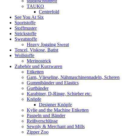
studioschnittreif
TAUKO
Centrefold
See You At Six
Sportstoffe
Stoffmuster
Strickstoffe
Sweatstoffe
Heavy Jogging Sweat
Tencel, Viskose, Batist
Wollstoffe
Merinostrick
Zubehör und Kurzwaren
Etiketten
Garn, Vlieseline, Nähmaschinennadeln, Scheren
Gummibänder und Elastics
Gurtbänder
Karabiner, D-Ringe, Schieber etc.
Knöpfe
Designer Knöpfe
Kylie and the Machine Etiketten
Paspeln und Bänder
Reißverschlüsse
Sewply & Merchant and Mills
Zipper Zoo