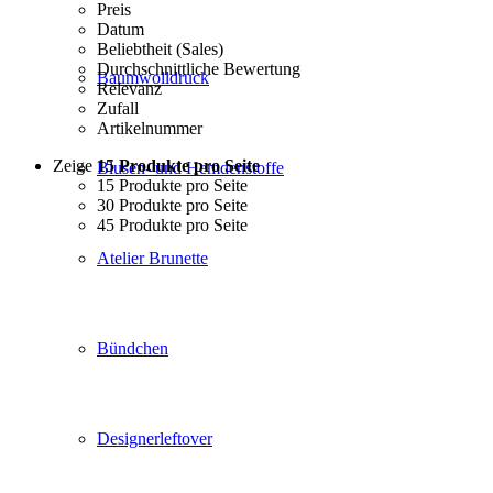
Preis
Datum
Beliebtheit (Sales)
Durchschnittliche Bewertung
Baumwolldruck
Relevanz
Zufall
Artikelnummer
Zeige
15 Produkte pro Seite
Blusen- und Hemdenstoffe
15 Produkte pro Seite
30 Produkte pro Seite
45 Produkte pro Seite
Atelier Brunette
Bündchen
Designerleftover