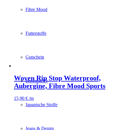
Fibre Mood
Futterstoffe
Gutschein
Woven Rip Stop Waterproof,
Hosenstoffe
Aubergine, Fibre Mood Sports
15,90
€
/m
Japanische Stoffe
Jeans & Denim