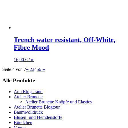
Trench water resistant, Off-White,
Fibre Mood
16,90
€
/ m
Seite 4 von 7
«
‹
2
3
4
5
6
›
»
Alle Produkte
Ann Ringstrand
Atelier Brunette
Atelier Brunette Knöpfe und Elastics
Atelier Brunette Blogtour
Baumwolldruck
Blusen- und Hemdenstoffe
Bündchen
Canvas