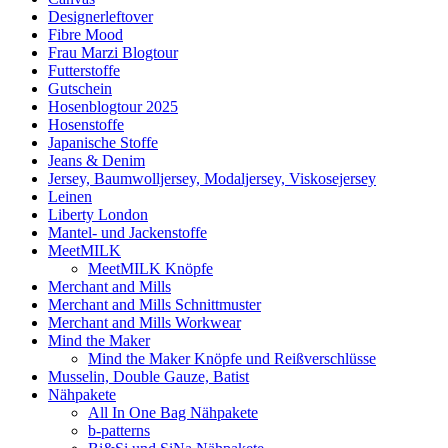
Designerleftover
Fibre Mood
Frau Marzi Blogtour
Futterstoffe
Gutschein
Hosenblogtour 2025
Hosenstoffe
Japanische Stoffe
Jeans & Denim
Jersey, Baumwolljersey, Modaljersey, Viskosejersey
Leinen
Liberty London
Mantel- und Jackenstoffe
MeetMILK
MeetMILK Knöpfe
Merchant and Mills
Merchant and Mills Schnittmuster
Merchant and Mills Workwear
Mind the Maker
Mind the Maker Knöpfe und Reißverschlüsse
Musselin, Double Gauze, Batist
Nähpakete
All In One Bag Nähpakete
b-patterns