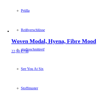
Prülla
Reißverschlüsse
Woven Modal, Hyena, Fibre Mood
studioschnittreif
22,90
€
/ m
See You At Six
Stoffmuster