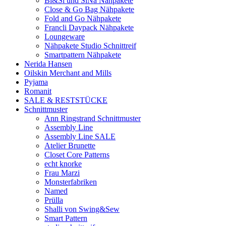
Bi&Si und SiNa Nähpakete
Close & Go Bag Nähpakete
Fold and Go Nähpakete
Francli Daypack Nähpakete
Loungeware
Nähpakete Studio Schnittreif
Smartpattern Nähpakete
Nerida Hansen
Oilskin Merchant and Mills
Pyjama
Romanit
SALE & RESTSTÜCKE
Schnittmuster
Ann Ringstrand Schnittmuster
Assembly Line
Assembly Line SALE
Atelier Brunette
Closet Core Patterns
echt knorke
Frau Marzi
Monsterfabriken
Named
Prülla
Shalli von Swing&Sew
Smart Pattern