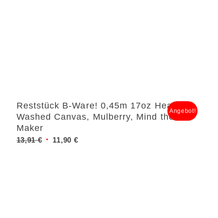
Reststück B-Ware! 0,45m 17oz Heavy
Angebot!
Washed Canvas, Mulberry, Mind the
Maker
Ursprünglicher
Aktueller
13,91
€
11,90
€
Preis
Preis
war:
ist:
13,91 €
11,90 €.