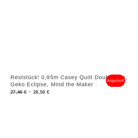
Reststück! 0,95m Casey Quilt Doubleface,
Angebot!
Geko Eclipse, Mind the Maker
Ursprünglicher
Aktueller
27,46
€
26,50
€
Preis
Preis
war:
ist:
27,46 €
26,50 €.