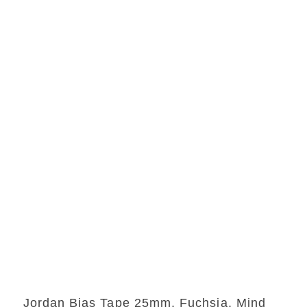
Preis
Preis
war:
ist:
14,60 €
13,10 €.
Jordan Bias Tape 25mm, Fuchsia, Mind