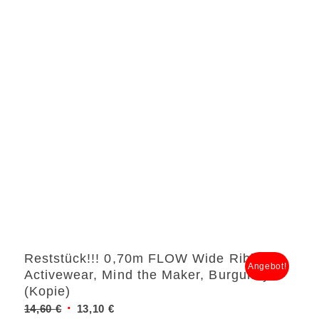
Reststück!!! 0,70m FLOW Wide Ribbed
Angebot!
Activewear, Mind the Maker, Burgundy
(Kopie)
Ursprünglicher
Aktueller
14,60
€
13,10
€