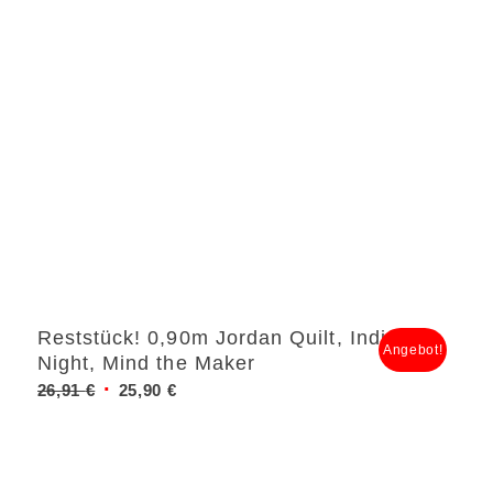
Reststück! 0,90m Jordan Quilt, Indigo
Angebot!
Night, Mind the Maker
Ursprünglicher
Aktueller
26,91
€
25,90
€
Preis
Preis
war:
ist:
26,91 €
25,90 €.