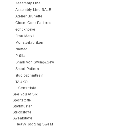
Assembly Line
Assembly Line SALE
Atelier Brunette
Closet Core Patterns
echt knorke
Frau Marzi
Monsterfabriken
Named
Prülla
Shalli von Swing&Sew
Smart Pattern
studioschnittreif
TAUKO
Centrefold
See You At Six
Sportstoffe
Stoffmuster
Strickstoffe
Sweatstoffe
Heavy Jogging Sweat