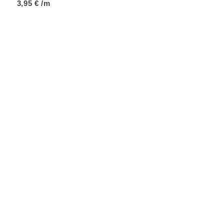
3,95
€
/m