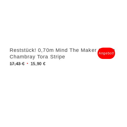
Reststück! 0,70m Mind The Maker Cotton
Angebot!
Chambray Tora Stripe
Ursprünglicher
Aktueller
17,43
€
15,90
€
Preis
Preis
war:
ist:
17,43 €
15,90 €.