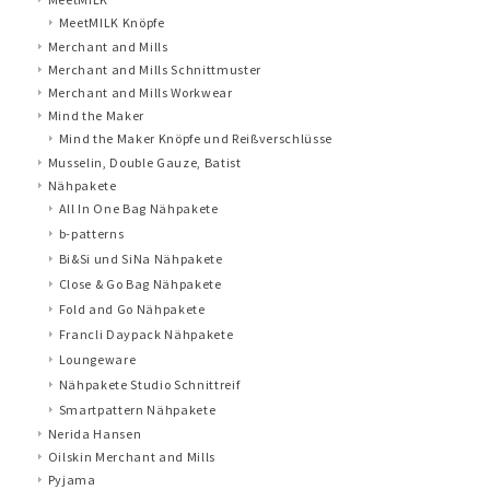
MeetMILK Knöpfe
Merchant and Mills
Merchant and Mills Schnittmuster
Merchant and Mills Workwear
Mind the Maker
Mind the Maker Knöpfe und Reißverschlüsse
Musselin, Double Gauze, Batist
Nähpakete
All In One Bag Nähpakete
b-patterns
Bi&Si und SiNa Nähpakete
Close & Go Bag Nähpakete
Fold and Go Nähpakete
Francli Daypack Nähpakete
Loungeware
Nähpakete Studio Schnittreif
Smartpattern Nähpakete
Nerida Hansen
Oilskin Merchant and Mills
Pyjama