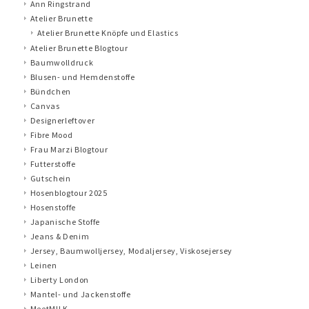
Ann Ringstrand
Atelier Brunette
Atelier Brunette Knöpfe und Elastics
Atelier Brunette Blogtour
Baumwolldruck
Blusen- und Hemdenstoffe
Bündchen
Canvas
Designerleftover
Fibre Mood
Frau Marzi Blogtour
Futterstoffe
Gutschein
Hosenblogtour 2025
Hosenstoffe
Japanische Stoffe
Jeans & Denim
Jersey, Baumwolljersey, Modaljersey, Viskosejersey
Leinen
Liberty London
Mantel- und Jackenstoffe
MeetMILK