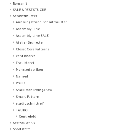
Romanit
SALE & RESTSTÜCKE
Schnittmuster
Ann Ringstrand Schnittmuster
Assembly Line
Assembly Line SALE
Atelier Brunette
Closet Core Patterns
echt knorke
Frau Marzi
Monsterfabriken
Named
Prülla
Shalli von Swing&Sew
Smart Pattern
studioschnittreif
TAUKO
Centrefold
See You At Six
Sportstoffe