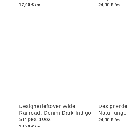
17,90
€
/m
24,90
€
/m
Designerleftover Wide
Designerde
Railroad, Denim Dark Indigo
Natur unge
Stripes 10oz
24,90
€
/m
23,90
€
/m