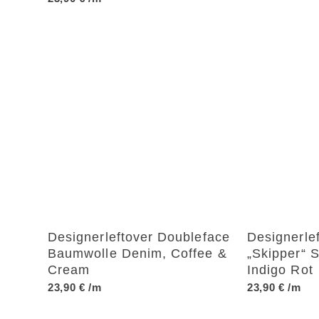
Designerleftover Doubleface
Designerle
Baumwolle Denim, Coffee &
„Skipper“ S
Cream
Indigo Rot
23,90
€
/m
23,90
€
/m