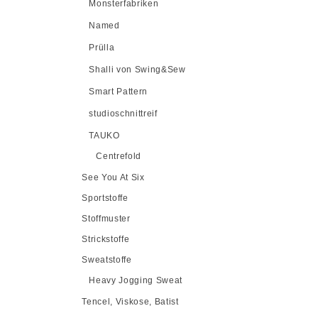
Monsterfabriken
Named
Prülla
Shalli von Swing&Sew
Smart Pattern
studioschnittreif
TAUKO
Centrefold
See You At Six
Sportstoffe
Stoffmuster
Strickstoffe
Sweatstoffe
Heavy Jogging Sweat
Tencel, Viskose, Batist