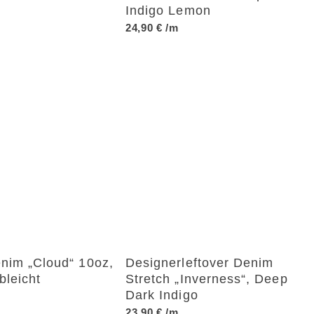
Indigo Lemon
24,90
€
/m
nim „Cloud“ 10oz,
Designerleftover Denim
bleicht
Stretch „Inverness“, Deep
Dark Indigo
23,90
€
/m