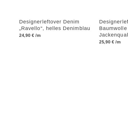
Designerleftover Denim
Designerle
„Ravello“, helles Denimblau
Baumwolle 
Jackenqual
24,90
€
/m
25,90
€
/m