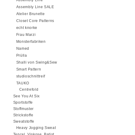
Assembly Line
Assembly Line SALE
Atelier Brunette
Closet Core Patterns
echt knorke
Frau Marzi
Monsterfabriken
Named
Prülla
Shalli von Swing&Sew
Smart Pattern
studioschnittreif
TAUKO
Centrefold
See You At Six
Sportstoffe
Stoffmuster
Strickstoffe
Sweatstoffe
Heavy Jogging Sweat
Tencel, Viskose, Batist