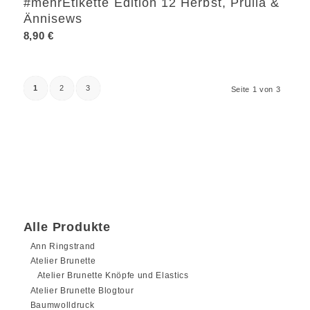
#mehrEtikette Edition 12 Herbst, Prülla &
Ännisews
8,90
€
1
2
3
Seite 1 von 3
Alle Produkte
Ann Ringstrand
Atelier Brunette
Atelier Brunette Knöpfe und Elastics
Atelier Brunette Blogtour
Baumwolldruck