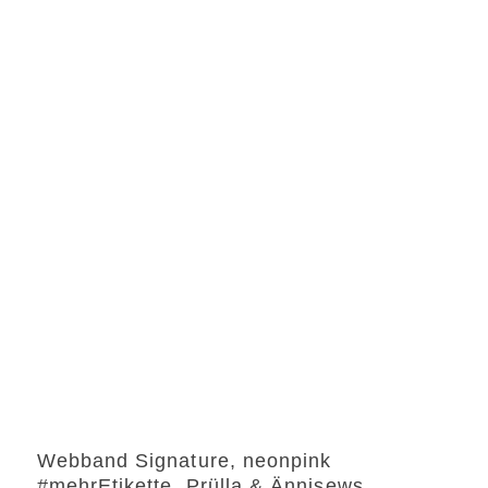
Webband Signature, neonpink
#mehrEtikette, Prülla & Ännisews