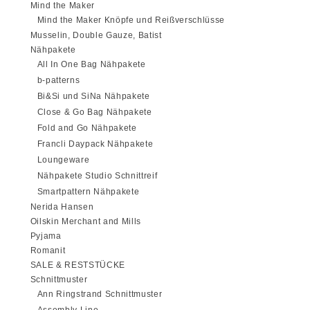
Mind the Maker
Mind the Maker Knöpfe und Reißverschlüsse
Musselin, Double Gauze, Batist
Nähpakete
All In One Bag Nähpakete
b-patterns
Bi&Si und SiNa Nähpakete
Close & Go Bag Nähpakete
Fold and Go Nähpakete
Francli Daypack Nähpakete
Loungeware
Nähpakete Studio Schnittreif
Smartpattern Nähpakete
Nerida Hansen
Oilskin Merchant and Mills
Pyjama
Romanit
SALE & RESTSTÜCKE
Schnittmuster
Ann Ringstrand Schnittmuster