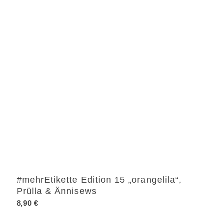
#mehrEtikette Edition 15 „orangelila“,
Prülla & Ännisews
8,90
€