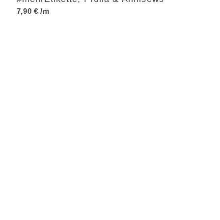
7,90
€
/m