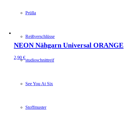
Prülla
Reißverschlüsse
NEON Nähgarn Universal ORANGE
2,90
€
studioschnittreif
See You At Six
Stoffmuster