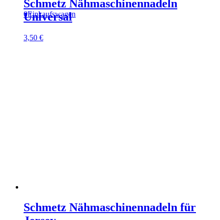
Schmetz Nähmaschinennadeln
0
Einkaufswagen
Universal
3,50
€
Schmetz Nähmaschinennadeln für