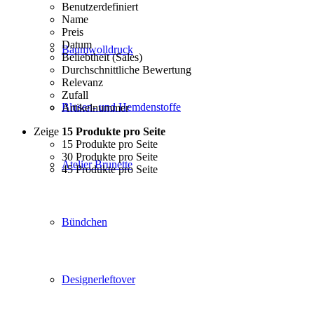
Benutzerdefiniert
Name
Preis
Datum
Baumwolldruck
Beliebtheit (Sales)
Durchschnittliche Bewertung
Relevanz
Zufall
Blusen- und Hemdenstoffe
Artikelnummer
Zeige
15 Produkte pro Seite
15 Produkte pro Seite
30 Produkte pro Seite
Atelier Brunette
45 Produkte pro Seite
Bündchen
Designerleftover