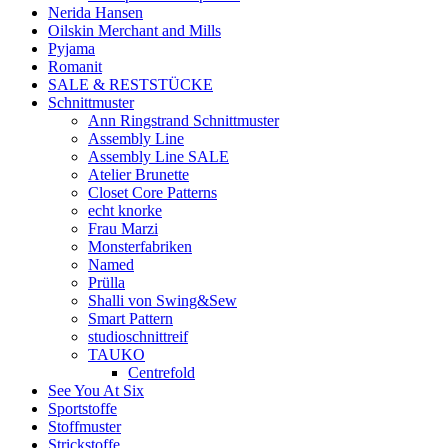
Nerida Hansen
Oilskin Merchant and Mills
Pyjama
Romanit
SALE & RESTSTÜCKE
Schnittmuster
Ann Ringstrand Schnittmuster
Assembly Line
Assembly Line SALE
Atelier Brunette
Closet Core Patterns
echt knorke
Frau Marzi
Monsterfabriken
Named
Prülla
Shalli von Swing&Sew
Smart Pattern
studioschnittreif
TAUKO
Centrefold
See You At Six
Sportstoffe
Stoffmuster
Strickstoffe