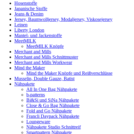
Hosenstoffe
Japanische Stoffe
Jeans & Denim
Jersey, Baumwolljersey, Modaljersey, Viskosejersey
Leinen
Liberty London
Mantel- und Jackenstoffe
MeetMILK
MeetMILK Knöpfe
Merchant and Mills
Merchant and Mills Schnittmuster
Merchant and Mills Workwear
Mind the Maker
Mind the Maker Knöpfe und Reißverschlüsse
Musselin, Double Gauze, Batist
Nähpakete
All In One Bag Nähpakete
b-patterns
Bi&Si und SiNa Nähpakete
Close & Go Bag Nähpakete
Fold and Go Nähpakete
Francli Daypack Nähpakete
Loungeware
Nähpakete Studio Schnittreif
Smartpattern Nähpakete