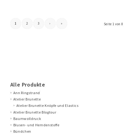
1
2
3
›
»
Seite 1 von 8
Alle Produkte
Ann Ringstrand
Atelier Brunette
Atelier Brunette Knöpfe und Elastics
Atelier Brunette Blogtour
Baumwolldruck
Blusen- und Hemdenstoffe
Bündchen