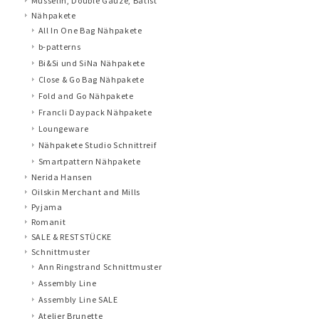
Musselin, Double Gauze, Batist
Nähpakete
All In One Bag Nähpakete
b-patterns
Bi&Si und SiNa Nähpakete
Close & Go Bag Nähpakete
Fold and Go Nähpakete
Francli Daypack Nähpakete
Loungeware
Nähpakete Studio Schnittreif
Smartpattern Nähpakete
Nerida Hansen
Oilskin Merchant and Mills
Pyjama
Romanit
SALE & RESTSTÜCKE
Schnittmuster
Ann Ringstrand Schnittmuster
Assembly Line
Assembly Line SALE
Atelier Brunette