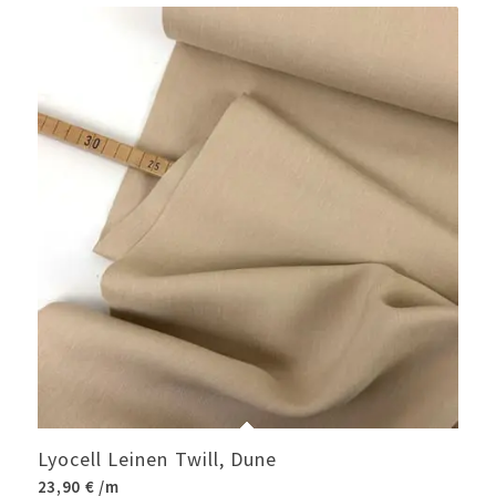
Lyocell Leinen Twill, Dune
23,90
€
/m