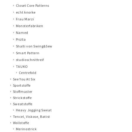
Closet Core Patterns
echt knorke
Frau Marzi
Monsterfabriken
Named
Prülla
Shalli von Swing&Sew
Smart Pattern
studioschnittreif
TAUKO
Centrefold
See You At Six
Sportstoffe
Stoffmuster
Strickstoffe
Sweatstoffe
Heavy Jogging Sweat
Tencel, Viskose, Batist
Wollstoffe
Merinostrick