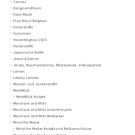
Canvas
Designerleftover
Fibre Mood
Frau Marzi Blogtour
Futterstoffe
Gutschein
Hosenblogtour 2025
Hosenstoffe
Japanische Stoffe
Jeans & Denim
Jersey, Baumwolljersey, Modaljersey, Viskosejersey
Leinen
Liberty London
Mantel- und Jackenstoffe
MeetMILK
MeetMILK Knöpfe
Merchant and Mills
Merchant and Mills Schnittmuster
Merchant and Mills Workwear
Mind the Maker
Mind the Maker Knöpfe und Reißverschlüsse