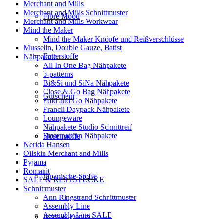
Merchant and Mills
Merchant and Mills Schnittmuster
Fibre Mood
Merchant and Mills Workwear
Mind the Maker
Mind the Maker Knöpfe und Reißverschlüsse
Musselin, Double Gauze, Batist
Futterstoffe
Nähpakete
All In One Bag Nähpakete
b-patterns
Bi&Si und SiNa Nähpakete
Close & Go Bag Nähpakete
Gutschein
Fold and Go Nähpakete
Francli Daypack Nähpakete
Loungeware
Nähpakete Studio Schnittreif
Smartpattern Nähpakete
Hosenstoffe
Nerida Hansen
Oilskin Merchant and Mills
Pyjama
Romanit
Japanische Stoffe
SALE & RESTSTÜCKE
Schnittmuster
Ann Ringstrand Schnittmuster
Assembly Line
Assembly Line SALE
Jeans & Denim