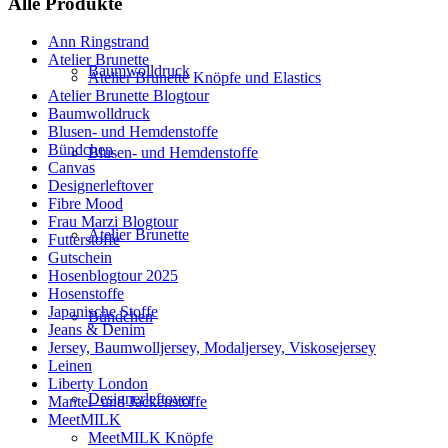
Alle Produkte
Ann Ringstrand
Atelier Brunette
Baumwolldruck
Atelier Brunette Knöpfe und Elastics
Atelier Brunette Blogtour
Baumwolldruck
Blusen- und Hemdenstoffe
Bündchen
Blusen- und Hemdenstoffe
Canvas
Designerleftover
Fibre Mood
Frau Marzi Blogtour
Atelier Brunette
Futterstoffe
Gutschein
Hosenblogtour 2025
Hosenstoffe
Japanische Stoffe
Bündchen
Jeans & Denim
Jersey, Baumwolljersey, Modaljersey, Viskosejersey
Leinen
Liberty London
Designerleftover
Mantel- und Jackenstoffe
MeetMILK
MeetMILK Knöpfe