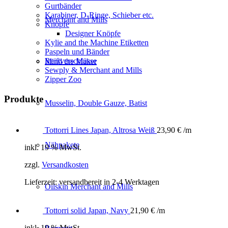
Gurtbänder
Karabiner, D-Ringe, Schieber etc.
Merchant and Mills
Knöpfe
Designer Knöpfe
Kylie and the Machine Etiketten
Paspeln und Bänder
Reißverschlüsse
Mind the Maker
Sewply & Merchant and Mills
Zipper Zoo
Produkte
Musselin, Double Gauze, Batist
Tottorri Lines Japan, Altrosa Weiß
23,90
€
/m
Nähpakete
inkl. 19 % MwSt.
zzgl.
Versandkosten
Lieferzeit:
versandbereit in 2-4 Werktagen
Oilskin Merchant and Mills
Tottorri solid Japan, Navy
21,90
€
/m
inkl. 19 % MwSt.