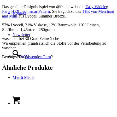
Das genähte Designbeispiel von @frau.a.w ist die
Easy Wideleg
Parts HE01 von smartPattern
. Sie trägt dazu das
TEE von Merchant
Kontakt
and Mills
aus Lyocell Summer Breeze.
57% Lyocell, 21% Viskose, 12% Baumwolle, 10% Leinen,
Stoffbreite 1,45m, ca. 280gr/qm
Newsletter
waschbar bei 30 Grad Feinwäsche
Wir empfehlen grundsätzlich die Stoffe vor der Verarbeitung zu
waschen.
Suche
Benötigst Du
passendes Garn
?
Ähnliche Produkte
Menü
Menü