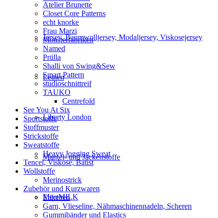
Atelier Brunette
Closet Core Patterns
echt knorke
Frau Marzi
Jersey, Baumwolljersey, Modaljersey, Viskosejersey
Monsterfabriken
Named
Prülla
Shalli von Swing&Sew
Smart Pattern
Leinen
studioschnittreif
TAUKO
Centrefold
See You At Six
Liberty London
Sportstoffe
Stoffmuster
Strickstoffe
Sweatstoffe
Heavy Jogging Sweat
Mantel- und Jackenstoffe
Tencel, Viskose, Batist
Wollstoffe
Merinostrick
Zubehör und Kurzwaren
MeetMILK
Etiketten
Garn, Vlieseline, Nähmaschinennadeln, Scheren
Gummibänder und Elastics