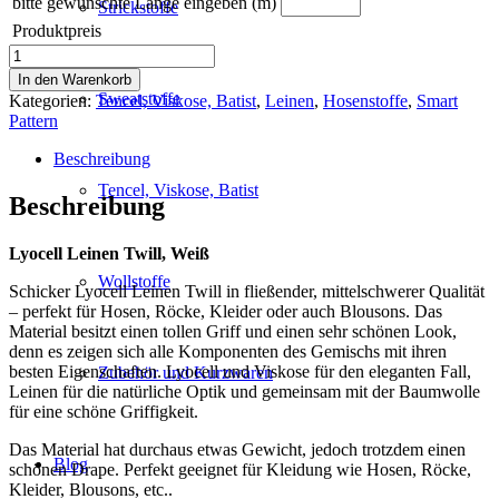
bitte gewünschte Länge eingeben (m)
Strickstoffe
Produktpreis
Lyocell
Leinen
In den Warenkorb
Twill,
Sweatstoffe
Kategorien:
Tencel, Viskose, Batist
,
Leinen
,
Hosenstoffe
,
Smart
Weiß
Pattern
Menge
Beschreibung
Tencel, Viskose, Batist
Beschreibung
Lyocell Leinen Twill, Weiß
Wollstoffe
Schicker Lyocell Leinen Twill in fließender, mittelschwerer Qualität
– perfekt für Hosen, Röcke, Kleider oder auch Blousons. Das
Material besitzt einen tollen Griff und einen sehr schönen Look,
denn es zeigen sich alle Komponenten des Gemischs mit ihren
besten Eigenschaften. Lyocell und Viskose für den eleganten Fall,
Zubehör und Kurzwaren
Leinen für die natürliche Optik und gemeinsam mit der Baumwolle
für eine schöne Griffigkeit.
Das Material hat durchaus etwas Gewicht, jedoch trotzdem einen
Blog
schönen Drape. Perfekt geeignet für Kleidung wie Hosen, Röcke,
Kleider, Blousons, etc..