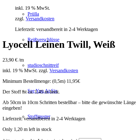
inkl. 19 % MwSt.
Prülla
zzgl.
Versandkosten
Lieferzeit:
versandbereit in 2-4 Werktagen
Reißverschlüsse
Lyocell Leinen Twill, Weiß
23,90
€
/m
studioschnittreif
inkl. 19 % MwSt.
zzgl.
Versandkosten
Minimum Bestellmenge: (0,5m) 11,95€
See You At Six
Der Stoff ist ca. 1,45 m breit.
Ab 50cm in 10cm Schritten bestellbar – bitte die gewünschte Länge
eingeben!
Stoffmuster
Lieferzeit:
versandbereit in 2-4 Werktagen
Only 1,20 m left in stock