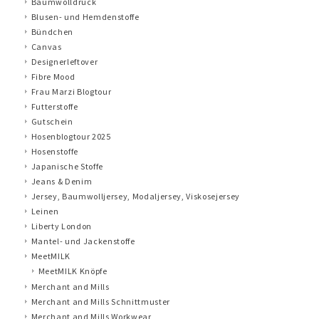
Baumwolldruck
Blusen- und Hemdenstoffe
Bündchen
Canvas
Designerleftover
Fibre Mood
Frau Marzi Blogtour
Futterstoffe
Gutschein
Hosenblogtour 2025
Hosenstoffe
Japanische Stoffe
Jeans & Denim
Jersey, Baumwolljersey, Modaljersey, Viskosejersey
Leinen
Liberty London
Mantel- und Jackenstoffe
MeetMILK
MeetMILK Knöpfe
Merchant and Mills
Merchant and Mills Schnittmuster
Merchant and Mills Workwear