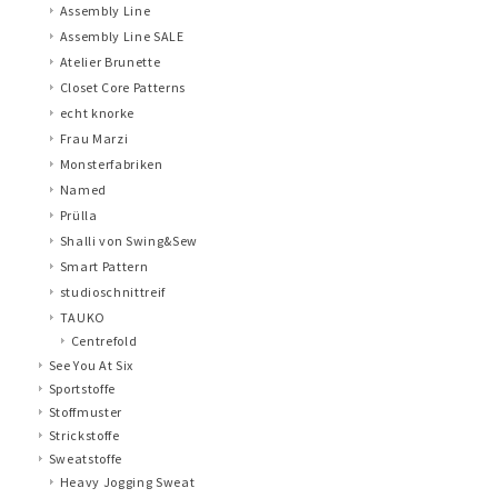
Assembly Line
Assembly Line SALE
Atelier Brunette
Closet Core Patterns
echt knorke
Frau Marzi
Monsterfabriken
Named
Prülla
Shalli von Swing&Sew
Smart Pattern
studioschnittreif
TAUKO
Centrefold
See You At Six
Sportstoffe
Stoffmuster
Strickstoffe
Sweatstoffe
Heavy Jogging Sweat