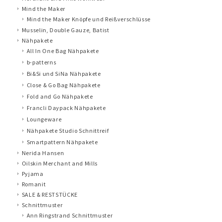
Mind the Maker
Mind the Maker Knöpfe und Reißverschlüsse
Musselin, Double Gauze, Batist
Nähpakete
All In One Bag Nähpakete
b-patterns
Bi&Si und SiNa Nähpakete
Close & Go Bag Nähpakete
Fold and Go Nähpakete
Francli Daypack Nähpakete
Loungeware
Nähpakete Studio Schnittreif
Smartpattern Nähpakete
Nerida Hansen
Oilskin Merchant and Mills
Pyjama
Romanit
SALE & RESTSTÜCKE
Schnittmuster
Ann Ringstrand Schnittmuster