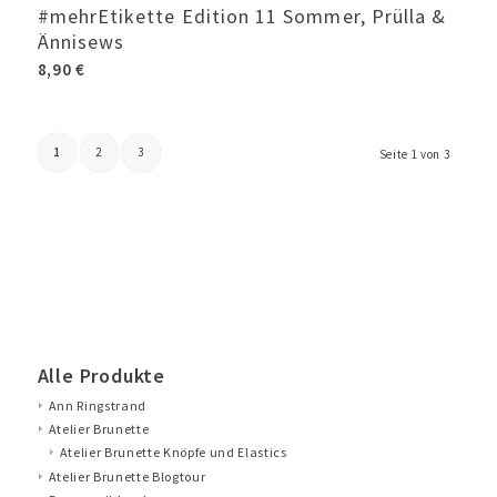
#mehrEtikette Edition 11 Sommer, Prülla &
Ännisews
8,90
€
1
2
3
Seite 1 von 3
Alle Produkte
Ann Ringstrand
Atelier Brunette
Atelier Brunette Knöpfe und Elastics
Atelier Brunette Blogtour