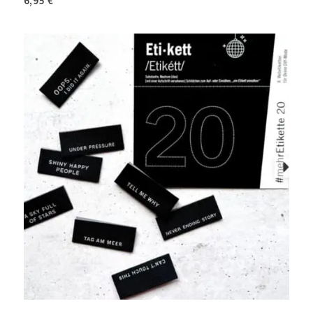
6,95
€