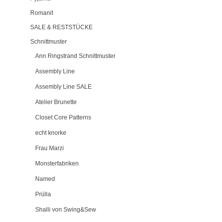
Romanit
SALE & RESTSTÜCKE
Schnittmuster
Ann Ringstrand Schnittmuster
Assembly Line
Assembly Line SALE
Atelier Brunette
Closet Core Patterns
echt knorke
Frau Marzi
Monsterfabriken
Named
Prülla
Shalli von Swing&Sew