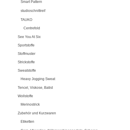
Smart Pattern
studioschnittreif
TAUKO
Centrefold
See You At Six
Sportstoffe
Stoffmuster
Strickstoffe
Sweatstoffe
Heavy Jogging Sweat
Tencel, Viskose, Batist
Wollstoffe
Merinostrick
Zubehör und Kurzwaren
Etiketten