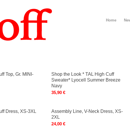
Home
Ne
ff Top, Gr. MINI-
Shop the Look * TAL High Cuff
Sweater* Lyocell Summer Breeze
Navy
35,90
€
uff Dress, XS-3XL
Assembly Line, V-Neck Dress, XS-
2XL
24,00
€