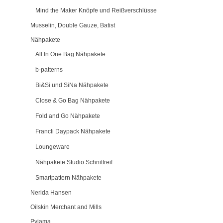
Mind the Maker Knöpfe und Reißverschlüsse
Musselin, Double Gauze, Batist
Nähpakete
All In One Bag Nähpakete
b-patterns
Bi&Si und SiNa Nähpakete
Close & Go Bag Nähpakete
Fold and Go Nähpakete
Francli Daypack Nähpakete
Loungeware
Nähpakete Studio Schnittreif
Smartpattern Nähpakete
Nerida Hansen
Oilskin Merchant and Mills
Pyjama