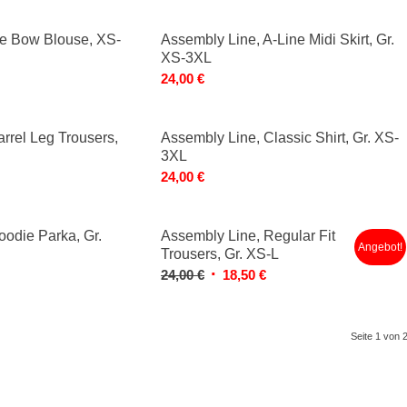
ie Bow Blouse, XS-
Assembly Line, A-Line Midi Skirt, Gr.
XS-3XL
24,00
€
rrel Leg Trousers,
Assembly Line, Classic Shirt, Gr. XS-
3XL
24,00
€
odie Parka, Gr.
Assembly Line, Regular Fit
Angebot!
Trousers, Gr. XS-L
Ursprünglicher
Aktueller
24,00
€
18,50
€
Preis
Preis
war:
ist:
24,00 €
18,50 €.
Seite 1 von 