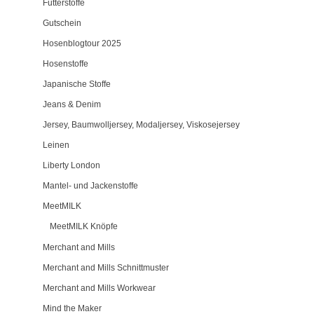
Futterstoffe
Gutschein
Hosenblogtour 2025
Hosenstoffe
Japanische Stoffe
Jeans & Denim
Jersey, Baumwolljersey, Modaljersey, Viskosejersey
Leinen
Liberty London
Mantel- und Jackenstoffe
MeetMILK
MeetMILK Knöpfe
Merchant and Mills
Merchant and Mills Schnittmuster
Merchant and Mills Workwear
Mind the Maker