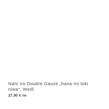
Nani Iro Double Gauze „hana no toki
niwa“, Weiß
27,90
€
/m