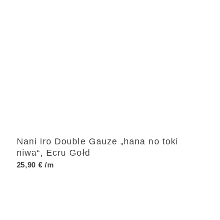
Nani Iro Double Gauze „hana no toki
niwa“, Ecru Gołd
25,90
€
/m