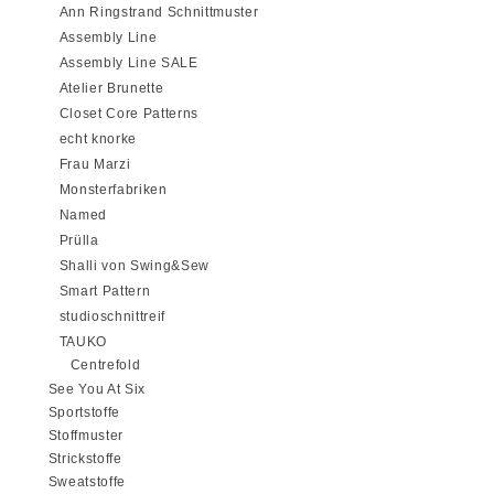
Ann Ringstrand Schnittmuster
Assembly Line
Assembly Line SALE
Atelier Brunette
Closet Core Patterns
echt knorke
Frau Marzi
Monsterfabriken
Named
Prülla
Shalli von Swing&Sew
Smart Pattern
studioschnittreif
TAUKO
Centrefold
See You At Six
Sportstoffe
Stoffmuster
Strickstoffe
Sweatstoffe