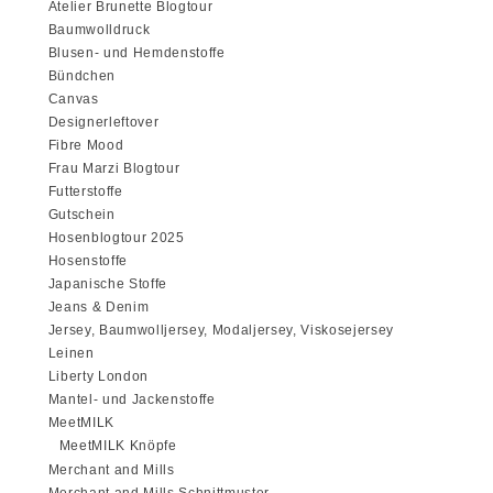
Atelier Brunette Blogtour
Baumwolldruck
Blusen- und Hemdenstoffe
Bündchen
Canvas
Designerleftover
Fibre Mood
Frau Marzi Blogtour
Futterstoffe
Gutschein
Hosenblogtour 2025
Hosenstoffe
Japanische Stoffe
Jeans & Denim
Jersey, Baumwolljersey, Modaljersey, Viskosejersey
Leinen
Liberty London
Mantel- und Jackenstoffe
MeetMILK
MeetMILK Knöpfe
Merchant and Mills
Merchant and Mills Schnittmuster