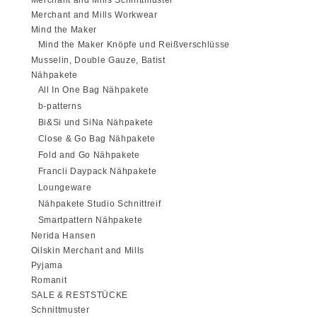
Merchant and Mills Workwear
Mind the Maker
Mind the Maker Knöpfe und Reißverschlüsse
Musselin, Double Gauze, Batist
Nähpakete
All In One Bag Nähpakete
b-patterns
Bi&Si und SiNa Nähpakete
Close & Go Bag Nähpakete
Fold and Go Nähpakete
Francli Daypack Nähpakete
Loungeware
Nähpakete Studio Schnittreif
Smartpattern Nähpakete
Nerida Hansen
Oilskin Merchant and Mills
Pyjama
Romanit
SALE & RESTSTÜCKE
Schnittmuster