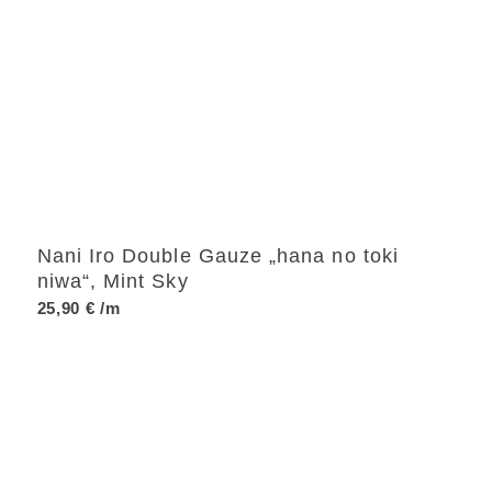
Nani Iro Double Gauze „hana no toki
niwa“, Mint Sky
25,90
€
/m