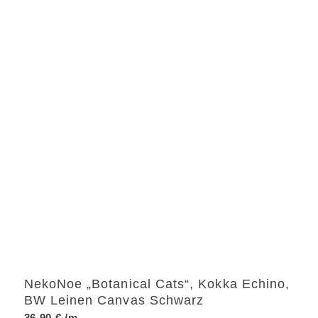
NekoNoe „Botanical Cats“, Kokka Echino,
BW Leinen Canvas Schwarz
36,90
€
/m