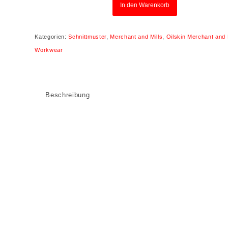
In den Warenkorb
Kategorien:
Schnittmuster
,
Merchant and Mills
,
Oilskin Merchant and 
Workwear
Beschreibung