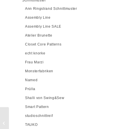
Schnittmuster
Ann Ringstrand Schnittmuster
Assembly Line
Assembly Line SALE
Atelier Brunette
Closet Core Patterns
echt knorke
Frau Marzi
Monsterfabriken
Named
Prülla
Shalli von Swing&Sew
Smart Pattern
studioschnittreif
Add-On Nähpaket Frau Orla
Papertouch Popeline Stretch
TAUKO
washed navy, XL-XXL