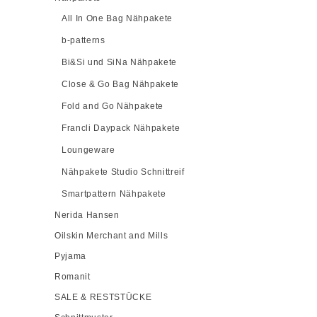
All In One Bag Nähpakete
b-patterns
Bi&Si und SiNa Nähpakete
Close & Go Bag Nähpakete
Fold and Go Nähpakete
Francli Daypack Nähpakete
Loungeware
Nähpakete Studio Schnittreif
Smartpattern Nähpakete
Nerida Hansen
Oilskin Merchant and Mills
Pyjama
Romanit
SALE & RESTSTÜCKE