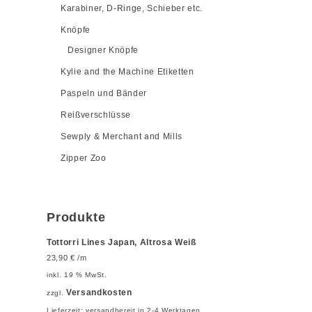
Karabiner, D-Ringe, Schieber etc.
Knöpfe
Designer Knöpfe
Kylie and the Machine Etiketten
Paspeln und Bänder
Reißverschlüsse
Sewply & Merchant and Mills
Zipper Zoo
Produkte
Tottorri Lines Japan, Altrosa Weiß
23,90
€
/m
inkl. 19 % MwSt.
Versandkosten
zzgl.
Lieferzeit:
versandbereit in 2-4 Werktagen