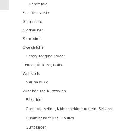
Centrefold
See You At Six
Sportstoffe
Stoffmuster
Strickstoffe
Sweatstoffe
Heavy Jogging Sweat
Tencel, Viskose, Batist
Wollstoffe
Merinostrick
Zubehör und Kurzwaren
Etiketten
Garn, Vlieseline, Nähmaschinennadeln, Scheren
Gummibänder und Elastics
Gurtbänder