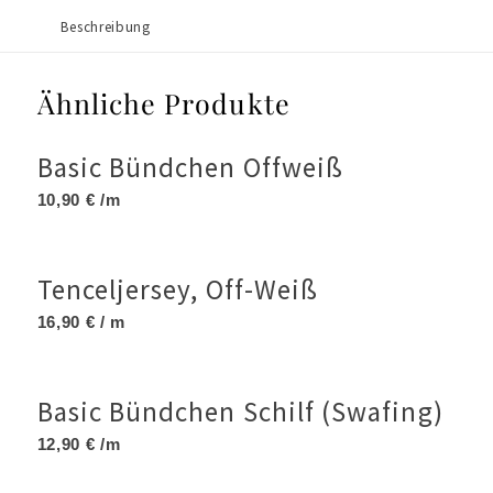
Nähpakete
Beschreibung
Ähnliche Produkte
Oilskin Merchant and Mills
Basic Bündchen Offweiß
10,90
€
/m
Romanit
Tenceljersey, Off-Weiß
SALE & RESTSTÜCKE
16,90
€
/ m
Basic Bündchen Schilf (Swafing)
Schnittmuster
12,90
€
/m