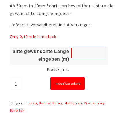
Ab 50cm in 10cm Schritten bestellbar – bitte die
Mantel- und Jackenstoffe
gewünschte Länge eingeben!
Lieferzeit:
versandbereit in 2-4 Werktagen
MeetMILK
Only 0,40 m left in stock
bitte gewünschte Länge
Merchant and Mills
eingeben (m)
Produktpreis
Mind the Maker
In den Warenkorb
Kategorien:
Jersey, Baumwolljersey, Modaljersey, Viskosejersey
,
Musselin, Double Gauze, Batist
Bündchen