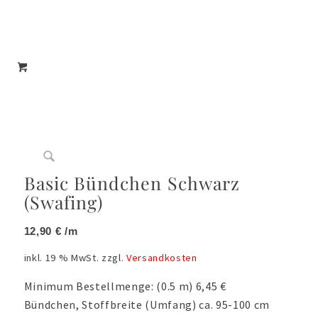
Jeans & Denim
Jersey, Baumwolljersey, Modaljersey,
Viskosejersey
Basic Bündchen Schwarz
(Swafing)
Leinen
12,90
€
/m
inkl. 19 % MwSt.
zzgl.
Versandkosten
Liberty London
Minimum Bestellmenge: (0.5 m) 6,45 €
Bündchen, Stoffbreite (Umfang) ca. 95-100 cm