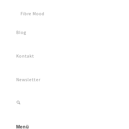
Fibre Mood
Blog
Futterstoffe
Kontakt
Gutschein
Newsletter
Hosenstoffe
Japanische Stoffe
Menü