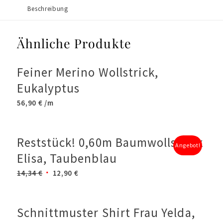
Beschreibung
Ähnliche Produkte
Feiner Merino Wollstrick,
Eukalyptus
56,90
€
/m
Reststück! 0,60m Baumwollstrick
Angebot!
Elisa, Taubenblau
Ursprünglicher
Aktueller
14,34
€
12,90
€
Preis
Preis
war:
ist:
14,34 €
12,90 €.
Schnittmuster Shirt Frau Yelda,