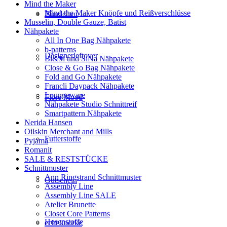
Mind the Maker
Mind the Maker Knöpfe und Reißverschlüsse
Bündchen
Musselin, Double Gauze, Batist
Nähpakete
All In One Bag Nähpakete
b-patterns
Designerleftover
Bi&Si und SiNa Nähpakete
Close & Go Bag Nähpakete
Fold and Go Nähpakete
Francli Daypack Nähpakete
Loungeware
Fibre Mood
Nähpakete Studio Schnittreif
Smartpattern Nähpakete
Nerida Hansen
Oilskin Merchant and Mills
Futterstoffe
Pyjama
Romanit
SALE & RESTSTÜCKE
Schnittmuster
Ann Ringstrand Schnittmuster
Gutschein
Assembly Line
Assembly Line SALE
Atelier Brunette
Closet Core Patterns
Hosenstoffe
echt knorke