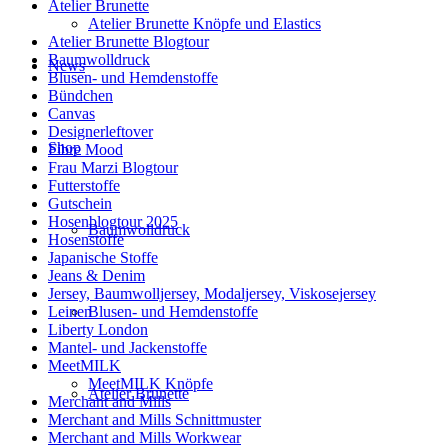
Atelier Brunette
Atelier Brunette Knöpfe und Elastics
Atelier Brunette Blogtour
Baumwolldruck
News
Blusen- und Hemdenstoffe
Bündchen
Canvas
Designerleftover
Shop
Fibre Mood
Frau Marzi Blogtour
Futterstoffe
Gutschein
Hosenblogtour 2025
Baumwolldruck
Hosenstoffe
Japanische Stoffe
Jeans & Denim
Jersey, Baumwolljersey, Modaljersey, Viskosejersey
Blusen- und Hemdenstoffe
Leinen
Liberty London
Mantel- und Jackenstoffe
MeetMILK
MeetMILK Knöpfe
Atelier Brunette
Merchant and Mills
Merchant and Mills Schnittmuster
Merchant and Mills Workwear