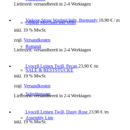
Lieferzeit:
versandbereit in 2-4 Werktagen
Viskose Stone Washed light, Burgundy
19,90
€
/ m
Oilskin Merchant and Mills
inkl. 19 % MwSt.
zzgl.
Versandkosten
Romanit
Lieferzeit:
versandbereit in 2-4 Werktagen
Lyocell Leinen Twill, Pecan
23,90
€
/m
SALE & RESTSTÜCKE
inkl. 19 % MwSt.
zzgl.
Versandkosten
Schnittmuster
Lieferzeit:
versandbereit in 2-4 Werktagen
Lyocell Leinen Twill, Dusty Rose
23,90
€
/m
Assembly Line
inkl. 19 % MwSt.