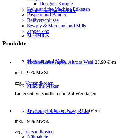
Designer Knöpfe
Kylie and the Machine Etiketten
Mantel- und Jackenstoffe
Paspeln und Bänder
Reißverschlüsse
Sewply & Merchant and Mills
Zipper Zoo
MeetMILK
Produkte
Merchant and Mills
Tottorri Lines Japan, Altrosa Weiß
23,90
€
/m
inkl. 19 % MwSt.
zzgl.
Versandkosten
Mind the Maker
Lieferzeit:
versandbereit in 2-4 Werktagen
Tottorri solid Japan, Navy
21,90
€
/m
Musselin, Double Gauze, Batist
inkl. 19 % MwSt.
zzgl.
Versandkosten
Nähpakete