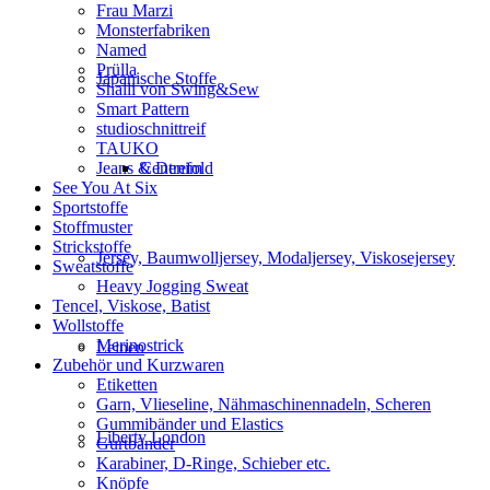
Frau Marzi
Monsterfabriken
Named
Prülla
Japanische Stoffe
Shalli von Swing&Sew
Smart Pattern
studioschnittreif
TAUKO
Jeans & Denim
Centrefold
See You At Six
Sportstoffe
Stoffmuster
Strickstoffe
Jersey, Baumwolljersey, Modaljersey, Viskosejersey
Sweatstoffe
Heavy Jogging Sweat
Tencel, Viskose, Batist
Wollstoffe
Merinostrick
Leinen
Zubehör und Kurzwaren
Etiketten
Garn, Vlieseline, Nähmaschinennadeln, Scheren
Gummibänder und Elastics
Liberty London
Gurtbänder
Karabiner, D-Ringe, Schieber etc.
Knöpfe