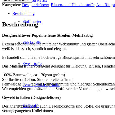
See You At Six
feine
Kategorien:
Designerleftover
,
Blusen- und Hemdenstoffe
,
Ann Ringst
Streifen,
Mehrfarbig
Beschreibung
Menge
Stoffmuster
Beschreibung
Designerleftover Popeline feine Streifen, Mehrfarbig
Strickstoffe
Extrem schöne Popeline mit feiner Webstruktur und glatter Oberfläche
weiß ist klassisch, sportlich und elegant.
Es handelt sich um eine hochwertige Blusenqualität mit sehr schönem Fal
Sweatstoffe
Das Material ist hervorragend geeignet für Kleidung, Blusen, Hemden
100% Baumwolle, ca. 130gsm (gr/qm)
Stoffbreite ca 1,45m, Streifenbreite ca 1mm
Feinwäsche 30 Grad mit Feinwaschmittel und niedriger Schleuderzah
Tencel, Viskose, Batist
Wir empfehlen grundsätzlich die Stoffe vor der Verarbeitung zu wasc
Gewebt in Italien (Designerleftover).
Wollstoffe
Designerleftovers oder auch Deadstockstoffe sind Stoffe, die ursprü
vorangegangenen Kollektionen.