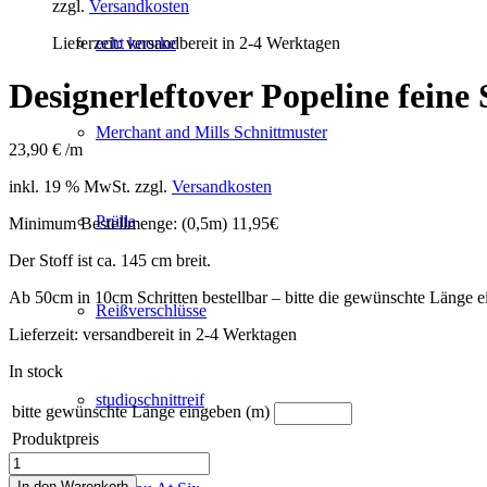
zzgl.
Versandkosten
Lieferzeit:
versandbereit in 2-4 Werktagen
echt knorke
Designerleftover Popeline feine
Merchant and Mills Schnittmuster
23,90
€
/m
inkl. 19 % MwSt.
zzgl.
Versandkosten
Prülla
Minimum Bestellmenge: (0,5m) 11,95€
Der Stoff ist ca. 145 cm breit.
Ab 50cm in 10cm Schritten bestellbar – bitte die gewünschte Länge 
Reißverschlüsse
Lieferzeit:
versandbereit in 2-4 Werktagen
In stock
studioschnittreif
bitte gewünschte Länge eingeben (m)
Produktpreis
Designerleftover
Popeline
In den Warenkorb