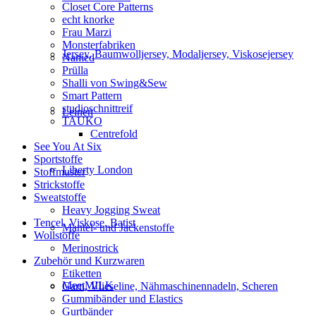
Closet Core Patterns
echt knorke
Frau Marzi
Monsterfabriken
Jersey, Baumwolljersey, Modaljersey, Viskosejersey
Named
Prülla
Shalli von Swing&Sew
Smart Pattern
studioschnittreif
Leinen
TAUKO
Centrefold
See You At Six
Sportstoffe
Liberty London
Stoffmuster
Strickstoffe
Sweatstoffe
Heavy Jogging Sweat
Tencel, Viskose, Batist
Mantel- und Jackenstoffe
Wollstoffe
Merinostrick
Zubehör und Kurzwaren
Etiketten
MeetMILK
Garn, Vlieseline, Nähmaschinennadeln, Scheren
Gummibänder und Elastics
Gurtbänder