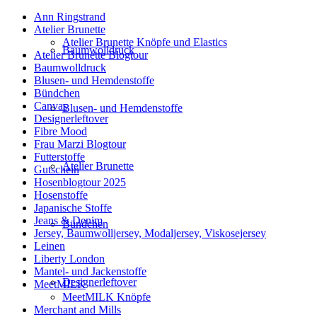
Ann Ringstrand
Atelier Brunette
Atelier Brunette Knöpfe und Elastics
Baumwolldruck
Atelier Brunette Blogtour
Baumwolldruck
Blusen- und Hemdenstoffe
Bündchen
Canvas
Blusen- und Hemdenstoffe
Designerleftover
Fibre Mood
Frau Marzi Blogtour
Futterstoffe
Atelier Brunette
Gutschein
Hosenblogtour 2025
Hosenstoffe
Japanische Stoffe
Jeans & Denim
Bündchen
Jersey, Baumwolljersey, Modaljersey, Viskosejersey
Leinen
Liberty London
Mantel- und Jackenstoffe
Designerleftover
MeetMILK
MeetMILK Knöpfe
Merchant and Mills