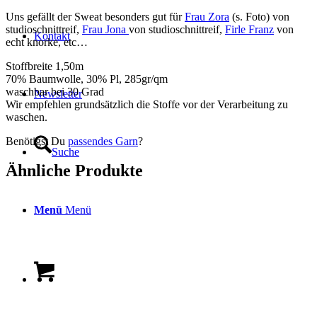
Uns gefällt der Sweat besonders gut für
Frau Zora
(s. Foto) von
studioschnittreif,
Frau Jona
von studioschnittreif,
Firle Franz
von
Kontakt
echt knorke, etc…
Stoffbreite 1,50m
70% Baumwolle, 30% Pl, 285gr/qm
waschbar bei 30 Grad
Newsletter
Wir empfehlen grundsätzlich die Stoffe vor der Verarbeitung zu
waschen.
Benötigst Du
passendes Garn
?
Suche
Ähnliche Produkte
Menü
Menü