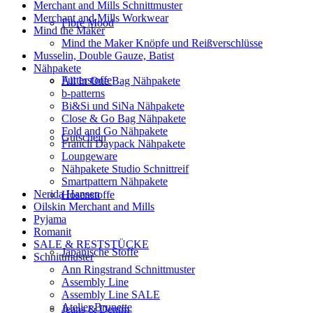
Merchant and Mills Schnittmuster
Merchant and Mills Workwear
Fibre Mood
Mind the Maker
Mind the Maker Knöpfe und Reißverschlüsse
Musselin, Double Gauze, Batist
Nähpakete
Futterstoffe
All In One Bag Nähpakete
b-patterns
Bi&Si und SiNa Nähpakete
Close & Go Bag Nähpakete
Fold and Go Nähpakete
Gutschein
Francli Daypack Nähpakete
Loungeware
Nähpakete Studio Schnittreif
Smartpattern Nähpakete
Nerida Hansen
Hosenstoffe
Oilskin Merchant and Mills
Pyjama
Romanit
SALE & RESTSTÜCKE
Japanische Stoffe
Schnittmuster
Ann Ringstrand Schnittmuster
Assembly Line
Assembly Line SALE
Atelier Brunette
Jeans & Denim