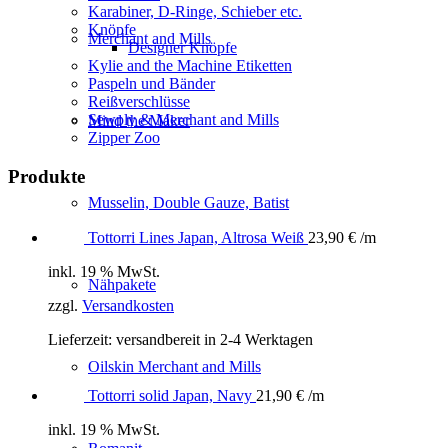
Karabiner, D-Ringe, Schieber etc.
Knöpfe
Merchant and Mills
Designer Knöpfe
Kylie and the Machine Etiketten
Paspeln und Bänder
Reißverschlüsse
Sewply & Merchant and Mills
Mind the Maker
Zipper Zoo
Produkte
Musselin, Double Gauze, Batist
Tottorri Lines Japan, Altrosa Weiß
23,90
€
/m
inkl. 19 % MwSt.
Nähpakete
zzgl.
Versandkosten
Lieferzeit:
versandbereit in 2-4 Werktagen
Oilskin Merchant and Mills
Tottorri solid Japan, Navy
21,90
€
/m
inkl. 19 % MwSt.