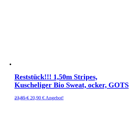
Reststück!!! 1,50m Stripes,
Kuscheliger Bio Sweat, ocker, GOTS
Ursprünglicher
Aktueller
23,85
€
20,90
€
Angebot!
Preis
Preis
war:
ist:
23,85 €
20,90 €.