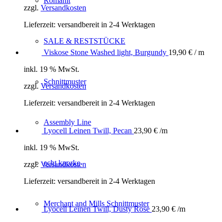
Romanit
zzgl.
Versandkosten
Lieferzeit:
versandbereit in 2-4 Werktagen
SALE & RESTSTÜCKE
Viskose Stone Washed light, Burgundy
19,90
€
/ m
inkl. 19 % MwSt.
Schnittmuster
zzgl.
Versandkosten
Lieferzeit:
versandbereit in 2-4 Werktagen
Assembly Line
Lyocell Leinen Twill, Pecan
23,90
€
/m
inkl. 19 % MwSt.
echt knorke
zzgl.
Versandkosten
Lieferzeit:
versandbereit in 2-4 Werktagen
Merchant and Mills Schnittmuster
Lyocell Leinen Twill, Dusty Rose
23,90
€
/m