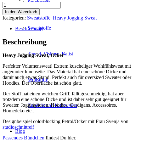
Strickstoffe
Heavy
Jogging
In den Warenkorb
Sweat,
Kategorien:
Sweatstoffe
,
Heavy Jogging Sweat
Ocker
Menge
Sweatstoffe
Beschreibung
Beschreibung
Tencel, Viskose, Batist
Heavy Jogging Sweat, Ocker
Perfekter Volumensweat! Extrem kuscheliger Wohlfühlsweat mit
angerauter Innenseite. Das Material hat eine schöne Dicke und
damit auch etwas Stand. Perfekt auch für oversized Sweater oder
Wollstoffe
Hoodies. Der Oberfläche ist schön glatt.
Der Stoff hat einen weichen Griff, fällt geschmeidig, hat aber
trotzdem eine schöne Dicke und ist daher sehr gut geeignet für
Sweater, Jogginghosen, Hoodies, Cardigans, Accessoires,
Zubehör und Kurzwaren
Homedeko etc..
Designbeispiel colorblocking Petrol/Ocker mit Frau Svenja von
studioschnittreif
Blog
Passendes Bündchen
findest Du hier.