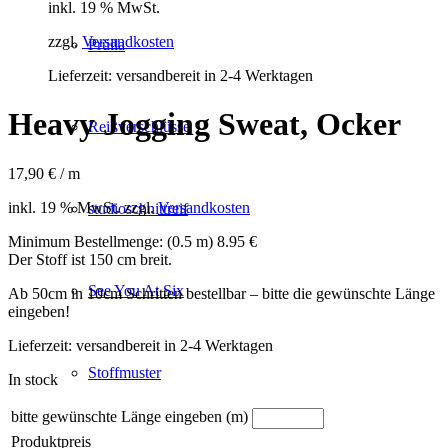
inkl. 19 % MwSt.
zzgl.
Versandkosten
Prülla
Lieferzeit:
versandbereit in 2-4 Werktagen
Heavy Jogging Sweat, Ocker
Reißverschlüsse
17,90
€
/ m
inkl. 19 % MwSt.
zzgl.
Versandkosten
studioschnittreif
Minimum Bestellmenge: (0.5 m) 8.95 €
Der Stoff ist 150 cm breit.
See You At Six
Ab 50cm in 10cm Schritten bestellbar – bitte die gewünschte Länge
eingeben!
Lieferzeit:
versandbereit in 2-4 Werktagen
Stoffmuster
In stock
bitte gewünschte Länge eingeben (m)
Produktpreis