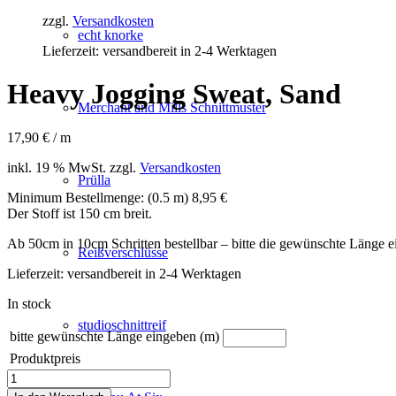
zzgl.
Versandkosten
echt knorke
Lieferzeit:
versandbereit in 2-4 Werktagen
Heavy Jogging Sweat, Sand
Merchant and Mills Schnittmuster
17,90
€
/ m
inkl. 19 % MwSt.
zzgl.
Versandkosten
Prülla
Minimum Bestellmenge: (0.5 m) 8,95 €
Der Stoff ist 150 cm breit.
Ab 50cm in 10cm Schritten bestellbar – bitte die gewünschte Länge 
Reißverschlüsse
Lieferzeit:
versandbereit in 2-4 Werktagen
In stock
studioschnittreif
bitte gewünschte Länge eingeben (m)
Produktpreis
Heavy
Jogging