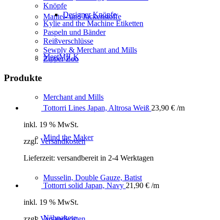
Knöpfe
Designer Knöpfe
Mantel- und Jackenstoffe
Kylie and the Machine Etiketten
Paspeln und Bänder
Reißverschlüsse
Sewply & Merchant and Mills
MeetMILK
Zipper Zoo
Produkte
Merchant and Mills
Tottorri Lines Japan, Altrosa Weiß
23,90
€
/m
inkl. 19 % MwSt.
Mind the Maker
zzgl.
Versandkosten
Lieferzeit:
versandbereit in 2-4 Werktagen
Musselin, Double Gauze, Batist
Tottorri solid Japan, Navy
21,90
€
/m
inkl. 19 % MwSt.
Nähpakete
zzgl.
Versandkosten