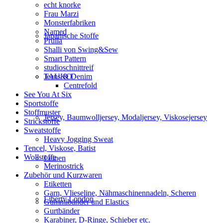
echt knorke
Frau Marzi
Monsterfabriken
Named
Japanische Stoffe
Prülla
Shalli von Swing&Sew
Smart Pattern
studioschnittreif
Jeans & Denim
TAUKO
Centrefold
See You At Six
Sportstoffe
Stoffmuster
Jersey, Baumwolljersey, Modaljersey, Viskosejersey
Strickstoffe
Sweatstoffe
Heavy Jogging Sweat
Tencel, Viskose, Batist
Wollstoffe
Leinen
Merinostrick
Zubehör und Kurzwaren
Etiketten
Garn, Vlieseline, Nähmaschinennadeln, Scheren
Liberty London
Gummibänder und Elastics
Gurtbänder
Karabiner, D-Ringe, Schieber etc.