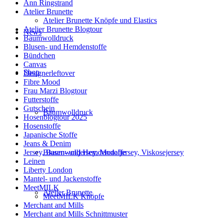
Ann Ringstrand
Atelier Brunette
Atelier Brunette Knöpfe und Elastics
Atelier Brunette Blogtour
News
Baumwolldruck
Blusen- und Hemdenstoffe
Bündchen
Canvas
Shop
Designerleftover
Fibre Mood
Frau Marzi Blogtour
Futterstoffe
Gutschein
Baumwolldruck
Hosenblogtour 2025
Hosenstoffe
Japanische Stoffe
Jeans & Denim
Blusen- und Hemdenstoffe
Jersey, Baumwolljersey, Modaljersey, Viskosejersey
Leinen
Liberty London
Mantel- und Jackenstoffe
MeetMILK
Atelier Brunette
MeetMILK Knöpfe
Merchant and Mills
Merchant and Mills Schnittmuster