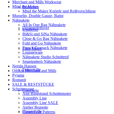
Merchant and Mills Workwear
Mind the Maker
Bündchen
Mind the Maker Knöpfe und Reißverschlüsse
Musselin, Double Gauze, Batist
Nähpakete
All In One Bag Nähpakete
Designerleftover
b-patterns
Bi&Si und SiNa Nähpakete
Close & Go Bag Nähpakete
Fold and Go Nähpakete
Francli Daypack Nähpakete
Fibre Mood
Loungeware
Nähpakete Studio Schnittreif
Smartpattern Nähpakete
Nerida Hansen
Futterstoffe
Oilskin Merchant and Mills
Pyjama
Romanit
SALE & RESTSTÜCKE
Schnittmuster
Gutschein
Ann Ringstrand Schnittmuster
Assembly Line
Assembly Line SALE
Atelier Brunette
Hosenstoffe
Closet Core Patterns