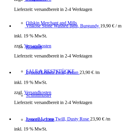
Lieferzeit:
versandbereit in 2-4 Werktagen
Oilskin Merchant and Mills
Viskose Stone Washed light, Burgundy
19,90
€
/ m
inkl. 19 % MwSt.
zzgl.
Versandkosten
Romanit
Lieferzeit:
versandbereit in 2-4 Werktagen
SALE & RESTSTÜCKE
Lyocell Leinen Twill, Pecan
23,90
€
/m
inkl. 19 % MwSt.
zzgl.
Versandkosten
Schnittmuster
Lieferzeit:
versandbereit in 2-4 Werktagen
Lyocell Leinen Twill, Dusty Rose
23,90
€
/m
Assembly Line
inkl. 19 % MwSt.