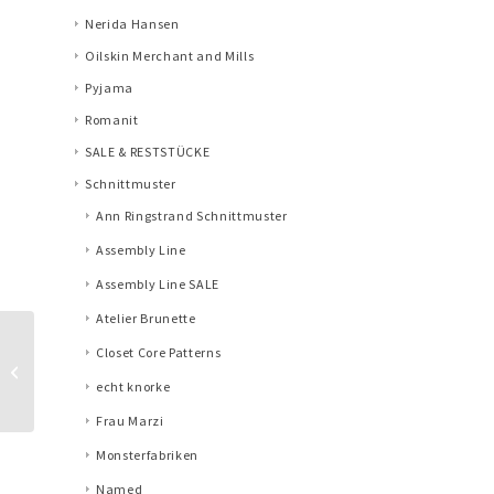
Nerida Hansen
Oilskin Merchant and Mills
Pyjama
Romanit
SALE & RESTSTÜCKE
Schnittmuster
Ann Ringstrand Schnittmuster
Assembly Line
Assembly Line SALE
Atelier Brunette
Kokka Echino, BW
Closet Core Patterns
Leinen Canvas Hide,
echt knorke
Nature Lime
Frau Marzi
Monsterfabriken
Named