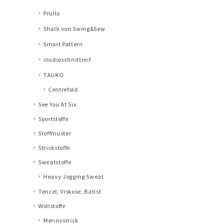
Prülla
Shalli von Swing&Sew
Smart Pattern
studioschnittreif
TAUKO
Centrefold
See You At Six
Sportstoffe
Stoffmuster
Strickstoffe
Sweatstoffe
Heavy Jogging Sweat
Tencel, Viskose, Batist
Wollstoffe
Merinostrick