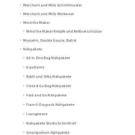
Merchant and Mills Schnittmuster
Merchant and Mills Workwear
Mind the Maker
Mind the Maker Knöpfe und Reißverschlüsse
Musselin, Double Gauze, Batist
Nähpakete
All In One Bag Nähpakete
b-patterns
Bi&Si und SiNa Nähpakete
Close & Go Bag Nähpakete
Fold and Go Nähpakete
Francli Daypack Nähpakete
Loungeware
Nähpakete Studio Schnittreif
Smartpattern Nähpakete