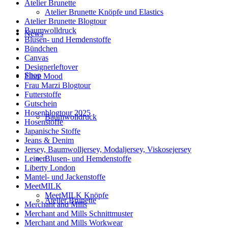
Atelier Brunette
Atelier Brunette Knöpfe und Elastics
Atelier Brunette Blogtour
Baumwolldruck
News
Blusen- und Hemdenstoffe
Bündchen
Canvas
Designerleftover
Shop
Fibre Mood
Frau Marzi Blogtour
Futterstoffe
Gutschein
Hosenblogtour 2025
Baumwolldruck
Hosenstoffe
Japanische Stoffe
Jeans & Denim
Jersey, Baumwolljersey, Modaljersey, Viskosejersey
Blusen- und Hemdenstoffe
Leinen
Liberty London
Mantel- und Jackenstoffe
MeetMILK
MeetMILK Knöpfe
Atelier Brunette
Merchant and Mills
Merchant and Mills Schnittmuster
Merchant and Mills Workwear