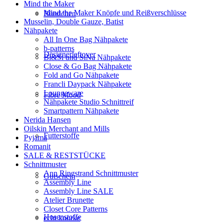
Mind the Maker
Mind the Maker Knöpfe und Reißverschlüsse
Bündchen
Musselin, Double Gauze, Batist
Nähpakete
All In One Bag Nähpakete
b-patterns
Designerleftover
Bi&Si und SiNa Nähpakete
Close & Go Bag Nähpakete
Fold and Go Nähpakete
Francli Daypack Nähpakete
Loungeware
Fibre Mood
Nähpakete Studio Schnittreif
Smartpattern Nähpakete
Nerida Hansen
Oilskin Merchant and Mills
Futterstoffe
Pyjama
Romanit
SALE & RESTSTÜCKE
Schnittmuster
Ann Ringstrand Schnittmuster
Gutschein
Assembly Line
Assembly Line SALE
Atelier Brunette
Closet Core Patterns
Hosenstoffe
echt knorke