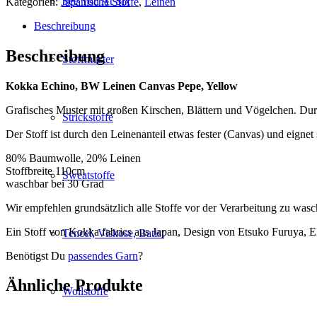
See You At Six
Kategorien:
Japanische Stoffe
,
Leinen
Leinen
Canvas
Beschreibung
Pepe,
Yellow
Beschreibung
Stoffmuster
Menge
Kokka Echino, BW Leinen Canvas Pepe, Yellow
Grafisches Muster mit großen Kirschen, Blättern und Vögelchen. Durch
Strickstoffe
Der Stoff ist durch den Leinenanteil etwas fester (Canvas) und eigne
80% Baumwolle, 20% Leinen
Stoffbreite 110cm
Sweatstoffe
waschbar bei 30 Grad
Wir empfehlen grundsätzlich alle Stoffe vor der Verarbeitung zu wasc
Ein Stoff von Kokka fabrics aus Japan, Design von Etsuko Furuya,
Tencel, Viskose, Batist
Benötigst Du
passendes Garn
?
Ähnliche Produkte
Wollstoffe