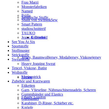
Frau Marzi
Monsterfabriken
Named
Prülla
Japanische Stoffe
Shalli von Swing&Sew
Smart Pattern
studioschnittreif
TAUKO
Jeans & Denim
Centrefold
See You At Six
Sportstoffe
Stoffmuster
Strickstoffe
Jersey, Baumwolljersey, Modaljersey, Viskosejersey
Sweatstoffe
Heavy Jogging Sweat
Tencel, Viskose, Batist
Wollstoffe
Merinostrick
Leinen
Zubehör und Kurzwaren
Etiketten
Garn, Vlieseline, Nähmaschinennadeln, Scheren
Gummibänder und Elastics
Liberty London
Gurtbänder
Karabiner, D-Ringe, Schieber etc.
Knöpfe