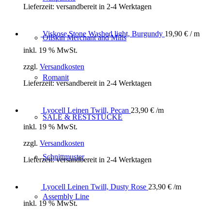
Lieferzeit:
versandbereit in 2-4 Werktagen
Viskose Stone Washed light, Burgundy
19,90
€
/ m
Oilskin Merchant and Mills
inkl. 19 % MwSt.
zzgl.
Versandkosten
Romanit
Lieferzeit:
versandbereit in 2-4 Werktagen
Lyocell Leinen Twill, Pecan
23,90
€
/m
SALE & RESTSTÜCKE
inkl. 19 % MwSt.
zzgl.
Versandkosten
Schnittmuster
Lieferzeit:
versandbereit in 2-4 Werktagen
Lyocell Leinen Twill, Dusty Rose
23,90
€
/m
Assembly Line
inkl. 19 % MwSt.