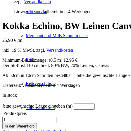
zzgl.
Versandkosten
Lieferzeit:
versandbereit in 2-4 Werktagen
echt knorke
Kokka Echino, BW Leinen Canv
Merchant and Mills Schnittmuster
25,90
€
/m
inkl. 19 % MwSt.
zzgl.
Versandkosten
Prülla
Minimum Bestellmenge: (0.5 m) 12,95 €
Der Stoff ist 110 cm breit, 80% BW, 20% Leinen, Canvas
Ab 50cm in 10cm Schritten bestellbar – bitte die gewünschte Länge 
Reißverschlüsse
Lieferzeit:
versandbereit in 2-4 Werktagen
In stock
bitte gewünschte Länge eingeben (m)
studioschnittreif
Produktpreis
Kokka
Echino,
In den Warenkorb
BW