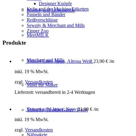
Designer Knöpfe
Kylie and the Machine Etiketten
Mantel- und Jackenstoffe
Paspeln und Bänder
Reißverschlüsse
Sewply & Merchant and Mills
Zipper Zoo
MeetMILK
Produkte
Merchant and Mills
Tottorri Lines Japan, Altrosa Weiß
23,90
€
/m
inkl. 19 % MwSt.
zzgl.
Versandkosten
Mind the Maker
Lieferzeit:
versandbereit in 2-4 Werktagen
Tottorri solid Japan, Navy
21,90
€
/m
Musselin, Double Gauze, Batist
inkl. 19 % MwSt.
zzgl.
Versandkosten
Nähpakete