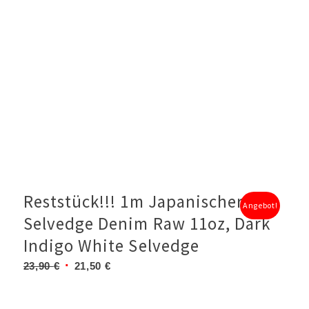
Reststück!!! 1m Japanischer
Angebot!
Selvedge Denim Raw 11oz, Dark
Indigo White Selvedge
Ursprünglicher
Aktueller
23,90
€
21,50
€
Preis
Preis
war:
ist: