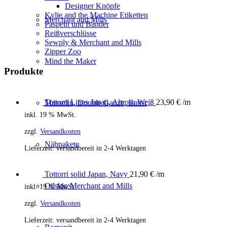
Designer Knöpfe
Kylie and the Machine Etiketten
Merchant and Mills
Paspeln und Bänder
Reißverschlüsse
Sewply & Merchant and Mills
Zipper Zoo
Mind the Maker
Produkte
Tottorri Lines Japan, Altrosa Weiß
23,90
€
/m
Musselin, Double Gauze, Batist
inkl. 19 % MwSt.
zzgl.
Versandkosten
Nähpakete
Lieferzeit:
versandbereit in 2-4 Werktagen
Tottorri solid Japan, Navy
21,90
€
/m
Oilskin Merchant and Mills
inkl. 19 % MwSt.
zzgl.
Versandkosten
Lieferzeit:
versandbereit in 2-4 Werktagen