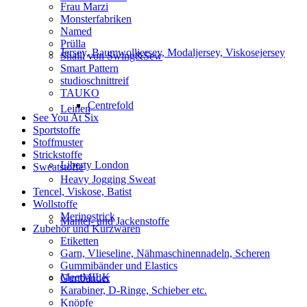
Frau Marzi
Monsterfabriken
Named
Prülla
Jersey, Baumwolljersey, Modaljersey, Viskosejersey
Shalli von Swing&Sew
Smart Pattern
studioschnittreif
TAUKO
Centrefold
Leinen
See You At Six
Sportstoffe
Stoffmuster
Strickstoffe
Liberty London
Sweatstoffe
Heavy Jogging Sweat
Tencel, Viskose, Batist
Wollstoffe
Merinostrick
Mantel- und Jackenstoffe
Zubehör und Kurzwaren
Etiketten
Garn, Vlieseline, Nähmaschinennadeln, Scheren
Gummibänder und Elastics
MeetMILK
Gurtbänder
Karabiner, D-Ringe, Schieber etc.
Knöpfe