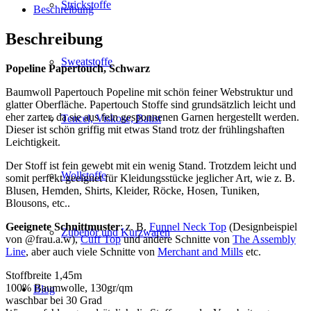
Strickstoffe
Beschreibung
Beschreibung
Sweatstoffe
Popeline Papertouch, Schwarz
Baumwoll Papertouch Popeline mit schön feiner Webstruktur und
glatter Oberfläche. Papertouch Stoffe sind grundsätzlich leicht und
eher zarter, da sie aus fein gesponnenen Garnen hergestellt werden.
Tencel, Viskose, Batist
Dieser ist schön griffig mit etwas Stand trotz der frühlingshaften
Leichtigkeit.
Der Stoff ist fein gewebt mit ein wenig Stand. Trotzdem leicht und
Wollstoffe
somit perfekt geeignet für Kleidungsstücke jeglicher Art, wie z. B.
Blusen, Hemden, Shirts, Kleider, Röcke, Hosen, Tuniken,
Blousons, etc..
Geeignete Schnittmuster
: z. B.
Funnel Neck Top
(Designbeispiel
Zubehör und Kurzwaren
von @frau.a.w),
Cuff Top
und andere Schnitte von
The Assembly
Line
, aber auch viele Schnitte von
Merchant and Mills
etc.
Stoffbreite 1,45m
100% Baumwolle, 130gr/qm
Blog
waschbar bei 30 Grad