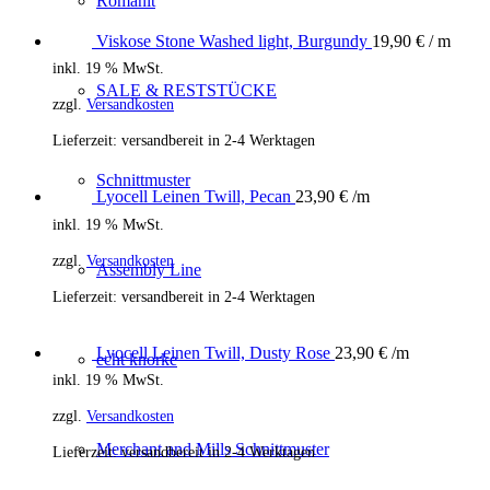
Romanit
Viskose Stone Washed light, Burgundy
19,90
€
/ m
inkl. 19 % MwSt.
SALE & RESTSTÜCKE
zzgl.
Versandkosten
Lieferzeit:
versandbereit in 2-4 Werktagen
Schnittmuster
Lyocell Leinen Twill, Pecan
23,90
€
/m
inkl. 19 % MwSt.
zzgl.
Versandkosten
Assembly Line
Lieferzeit:
versandbereit in 2-4 Werktagen
Lyocell Leinen Twill, Dusty Rose
23,90
€
/m
echt knorke
inkl. 19 % MwSt.
zzgl.
Versandkosten
Merchant and Mills Schnittmuster
Lieferzeit:
versandbereit in 2-4 Werktagen