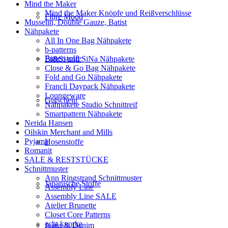
Mind the Maker
Mind the Maker Knöpfe und Reißverschlüsse
Fibre Mood
Musselin, Double Gauze, Batist
Nähpakete
All In One Bag Nähpakete
b-patterns
Futterstoffe
Bi&Si und SiNa Nähpakete
Close & Go Bag Nähpakete
Fold and Go Nähpakete
Francli Daypack Nähpakete
Loungeware
Gutschein
Nähpakete Studio Schnittreif
Smartpattern Nähpakete
Nerida Hansen
Oilskin Merchant and Mills
Pyjama
Hosenstoffe
Romanit
SALE & RESTSTÜCKE
Schnittmuster
Ann Ringstrand Schnittmuster
Japanische Stoffe
Assembly Line
Assembly Line SALE
Atelier Brunette
Closet Core Patterns
echt knorke
Jeans & Denim