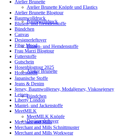
Atelier Brunette
Atelier Brunette Knöpfe und Elastics
Atelier Brunette Blogtour
Baumwolldruck
Baumwolldruck
Blusen- und Hemdenstoffe
Bündchen
Canvas
Designerleftover
Fibre Mood
Blusen- und Hemdenstoffe
Frau Marzi Blogtour
Futterstoffe
Gutschein
Hosenblogtour 2025
Atelier Brunette
Hosenstoffe
Japanische Stoffe
Jeans & Denim
Jersey, Baumwolljersey, Modaljersey, Viskosejersey
Leinen
Bündchen
Liberty London
Mantel- und Jackenstoffe
MeetMILK
MeetMILK Knöpfe
Designerleftover
Merchant and Mills
Merchant and Mills Schnittmuster
Merchant and Mills Workwear