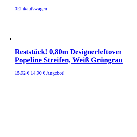
0
Einkaufswagen
Reststück! 0,80m Designerleftover
Popeline Streifen, Weiß Grüngrau
Ursprünglicher
Aktueller
15,92
€
14,90
€
Angebot!
Preis
Preis
war:
ist:
15,92 €
14,90 €.