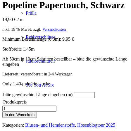
Popeline Papertouch, Schwarz
Prülla
19,90
€
/ m
inkl. 19 % MwSt.
zzgl.
Versandkosten
Reißverschlüsse
Minimum Bestellmenge (0,5m): 9,95 €
Stoffbreite 1,45m
Ab 50cm in 10cm Schritten bestellbar – bitte die gewünschte Länge
studioschnittreif
eingeben
Lieferzeit:
versandbereit in 2-4 Werktagen
Only 1,40 m left in stock
See You At Six
bitte gewünschte Länge eingeben (m)
Produktpreis
Popeline
Stoffmuster
Papertouch,
In den Warenkorb
Schwarz
Menge
Kategorien:
Blusen- und Hemdenstoffe
,
Hosenblogtour 2025