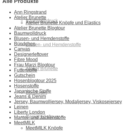
Alle Produkte
Ann Ringstrand
Atelier Brunette
Baumwolldruck
Atelier Brunette Knöpfe und Elastics
Atelier Brunette Blogtour
Baumwolldruck
Blusen- und Hemdenstoffe
Bündchen
Blusen- und Hemdenstoffe
Canvas
Designerleftover
Fibre Mood
Frau Marzi Blogtour
Atelier Brunette
Futterstoffe
Gutschein
Hosenblogtour 2025
Hosenstoffe
Japanische Stoffe
Bündchen
Jeans & Denim
Jersey, Baumwolljersey, Modaljersey, Viskosejersey
Leinen
Liberty London
Designerleftover
Mantel- und Jackenstoffe
MeetMILK
MeetMILK Knöpfe