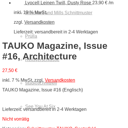
Lyocell Leinen Twill, Dusty Rose
23,90
€
/m
inkl. 19 % MwSt.
Merchant and Mills Schnittmuster
zzgl.
Versandkosten
Lieferzeit:
versandbereit in 2-4 Werktagen
Prülla
TAUKO Magazine, Issue
#16, Architecture
Reißverschlüsse
27,50
€
inkl. 7 % MwSt.
zzgl.
Versandkosten
studioschnittreif
TAUKO Magazine, Issue #16 (Englisch)
See You At Six
Lieferzeit:
versandbereit in 2-4 Werktagen
Nicht vorrätig