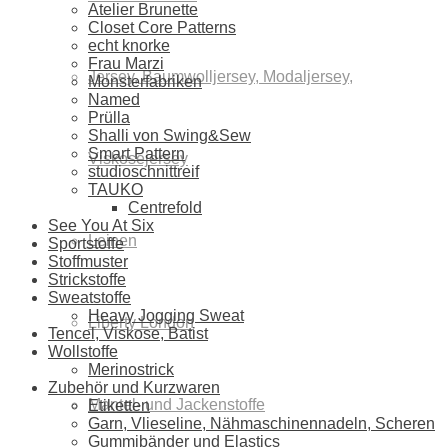
Atelier Brunette
Closet Core Patterns
echt knorke
Frau Marzi
Jersey, Baumwolljersey, Modaljersey,
Monsterfabriken
Named
Prülla
Shalli von Swing&Sew
Smart Pattern
Viskosejersey
studioschnittreif
TAUKO
Centrefold
See You At Six
Leinen
Sportstoffe
Stoffmuster
Strickstoffe
Sweatstoffe
Heavy Jogging Sweat
Liberty London
Tencel, Viskose, Batist
Wollstoffe
Merinostrick
Zubehör und Kurzwaren
Mantel- und Jackenstoffe
Etiketten
Garn, Vlieseline, Nähmaschinennadeln, Scheren
Gummibänder und Elastics