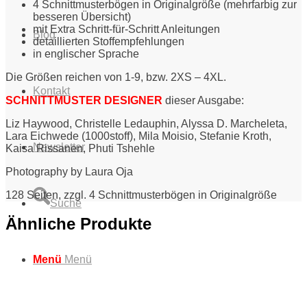
4 Schnittmusterbögen in Originalgröße (mehrfarbig zur
besseren Übersicht)
mit Extra Schritt-für-Schritt Anleitungen
Blog
detaillierten Stoffempfehlungen
in englischer Sprache
Die Größen reichen von 1-9, bzw. 2XS – 4XL.
Kontakt
SCHNITTMUSTER DESIGNER
dieser Ausgabe:
Liz Haywood,
Christelle Ledauphin,
Alyssa D. Marcheleta,
Lara Eichwede (1000stoff),
Mila Moisio,
Stefanie Kroth,
Newsletter
Kaisa Rissanen,
Phuti Tshehle
Photography by Laura Oja
128 Seiten, zzgl. 4 Schnittmusterbögen in Originalgröße
Suche
Ähnliche Produkte
Menü
Menü