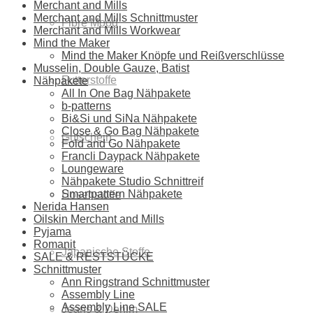
Merchant and Mills
Merchant and Mills Schnittmuster
Fibre Mood
Merchant and Mills Workwear
Mind the Maker
Mind the Maker Knöpfe und Reißverschlüsse
Musselin, Double Gauze, Batist
Futterstoffe
Nähpakete
All In One Bag Nähpakete
b-patterns
Bi&Si und SiNa Nähpakete
Close & Go Bag Nähpakete
Gutschein
Fold and Go Nähpakete
Francli Daypack Nähpakete
Loungeware
Nähpakete Studio Schnittreif
Smartpattern Nähpakete
Hosenstoffe
Nerida Hansen
Oilskin Merchant and Mills
Pyjama
Romanit
Japanische Stoffe
SALE & RESTSTÜCKE
Schnittmuster
Ann Ringstrand Schnittmuster
Assembly Line
Assembly Line SALE
Jeans & Denim