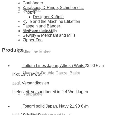
Gurtbänder
Karabiner, D-Ringe, Schieber etc.
MeetMILK
Knöpfe
Designer Knöpfe
Kylie and the Machine Etiketten
Paspeln und Bänder
Reißverschlüsse
Merchant and Mills
Sewply & Merchant and Mills
Zipper Zoo
Produkte
Mind the Maker
Tottorri Lines Japan, Altrosa Weiß
23,90
€
/m
Musselin, Double Gauze, Batist
inkl. 19 % MwSt.
zzgl.
Versandkosten
Lieferzeit:
versandbereit in 2-4 Werktagen
Nähpakete
Tottorri solid Japan, Navy
21,90
€
/m
inkl. 19 % MwSt.