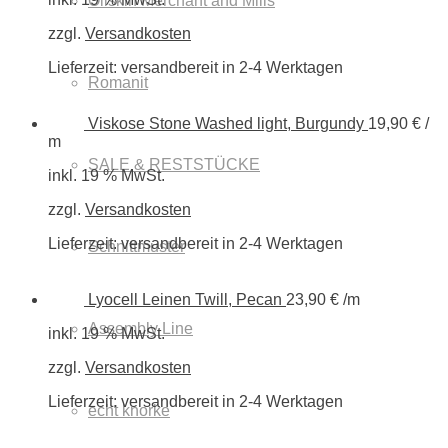
Oilskin Merchant and Mills
zzgl.
Versandkosten
Lieferzeit:
versandbereit in 2-4 Werktagen
Romanit
Viskose Stone Washed light, Burgundy
19,90
€
/
m
SALE & RESTSTÜCKE
inkl. 19 % MwSt.
zzgl.
Versandkosten
Lieferzeit:
versandbereit in 2-4 Werktagen
Schnittmuster
Lyocell Leinen Twill, Pecan
23,90
€
/m
Assembly Line
inkl. 19 % MwSt.
zzgl.
Versandkosten
Lieferzeit:
versandbereit in 2-4 Werktagen
echt knorke