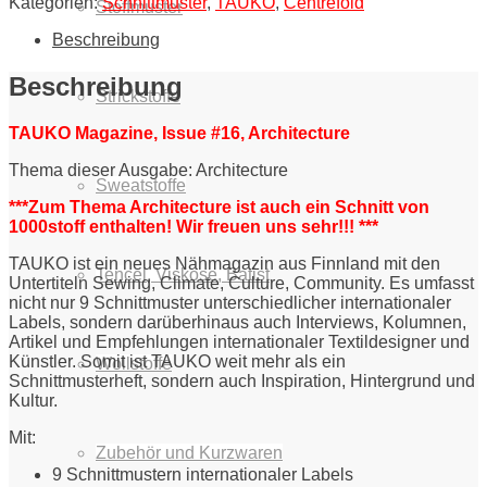
Kategorien:
Schnittmuster
,
TAUKO
,
Centrefold
Stoffmuster
Beschreibung
Beschreibung
Strickstoffe
TAUKO Magazine, Issue #16, Architecture
Thema dieser Ausgabe: Architecture
Sweatstoffe
***Zum Thema Architecture ist auch ein Schnitt von
1000stoff enthalten! Wir freuen uns sehr!!! ***
TAUKO ist ein neues Nähmagazin aus Finnland mit den
Tencel, Viskose, Batist
Untertiteln Sewing, Climate, Culture, Community. Es umfasst
nicht nur 9 Schnittmuster unterschiedlicher internationaler
Labels, sondern darüberhinaus auch Interviews, Kolumnen,
Artikel und Empfehlungen internationaler Textildesigner und
Künstler. Somit ist TAUKO weit mehr als ein
Wollstoffe
Schnittmusterheft, sondern auch Inspiration, Hintergrund und
Kultur.
Mit:
Zubehör und Kurzwaren
9 Schnittmustern internationaler Labels