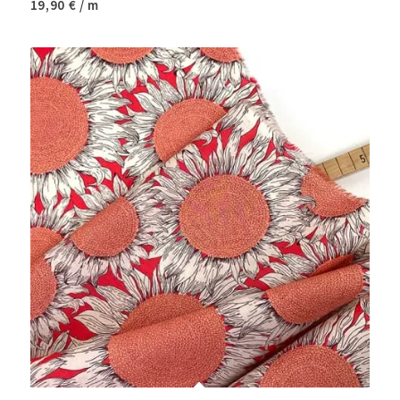
19,90
€
/ m