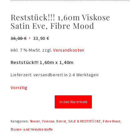
Reststück!!! 1,60m Viskose
Satin Eve, Fibre Mood
Ursprünglicher
Aktueller
36,00
€
33,90
€
Preis
Preis
inkl. 7 % MwSt.
zzgl.
Versandkosten
war:
ist:
36,00 €
33,90 €.
Reststück!!! 1,60m x 1,40m
Lieferzeit:
versandbereit in 2-4 Werktagen
Vorrätig
In den Warenkorb
Kategorien:
Tencel, Viskose, Batist
,
SALE & RESTSTÜCKE
,
Fibre Mood
,
Blusen- und Hemdenstoffe