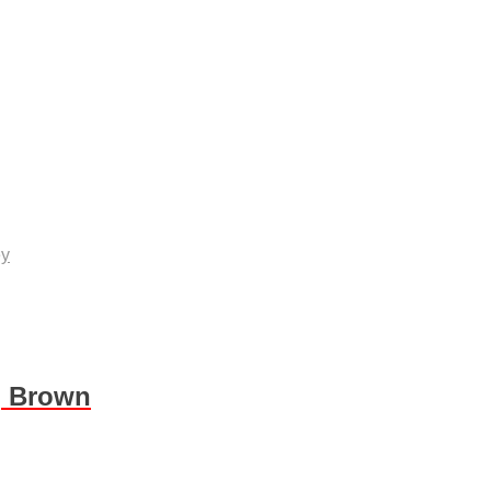
ey
, Brown