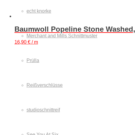
echt knorke
Baumwoll Popeline Stone Washed
Merchant and Mills Schnittmuster
16,90
€
/ m
Prülla
Reißverschlüsse
studioschnittreif
See You At Six