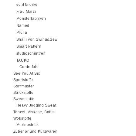
echt knorke
Frau Marzi
Monsterfabriken
Named
Prülla
Shalli von Swing&Sew
Smart Pattern
studioschnittreif
TAUKO
Centrefold
See You At Six
Sportstoffe
Stoffmuster
Strickstoffe
Sweatstoffe
Heavy Jogging Sweat
Tencel, Viskose, Batist
Wollstoffe
Merinostrick
Zubehör und Kurzwaren