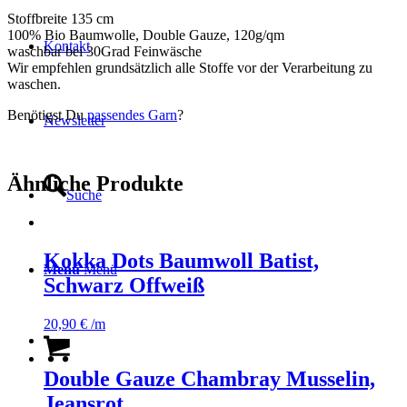
Stoffbreite 135 cm
100% Bio Baumwolle, Double Gauze, 120g/qm
Kontakt
waschbar bei 30Grad Feinwäsche
Wir empfehlen grundsätzlich alle Stoffe vor der Verarbeitung zu
waschen.
Benötigst Du
passendes Garn
?
Newsletter
Ähnliche Produkte
Suche
Kokka Dots Baumwoll Batist,
Menü
Menü
Schwarz Offweiß
20,90
€
/m
Double Gauze Chambray Musselin,
Jeansrot