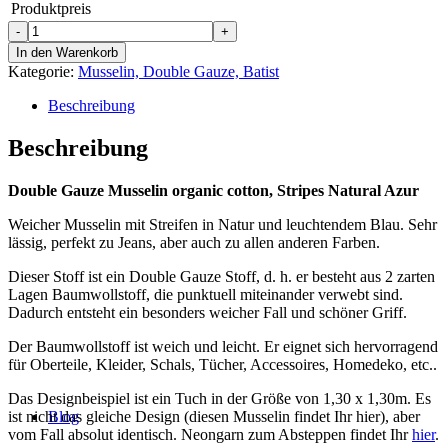
Produktpreis
Double
Gauze
In den Warenkorb
Musselin
Kategorie:
Musselin, Double Gauze, Batist
Bio
BW,
Beschreibung
Streifen
Natural
Beschreibung
Azur
Menge
Double Gauze Musselin organic cotton, Stripes Natural Azur
Weicher Musselin mit Streifen in Natur und leuchtendem Blau. Sehr
lässig, perfekt zu Jeans, aber auch zu allen anderen Farben.
Dieser Stoff ist ein Double Gauze Stoff, d. h. er besteht aus 2 zarten
Lagen Baumwollstoff, die punktuell miteinander verwebt sind.
Dadurch entsteht ein besonders weicher Fall und schöner Griff.
Der Baumwollstoff ist weich und leicht. Er eignet sich hervorragend
für Oberteile, Kleider, Schals, Tücher, Accessoires, Homedeko, etc..
Das Designbeispiel ist ein Tuch in der Größe von 1,30 x 1,30m. Es
ist nicht das gleiche Design (diesen Musselin findet Ihr hier), aber
Blog
vom Fall absolut identisch. Neongarn zum Absteppen findet Ihr
hier
.