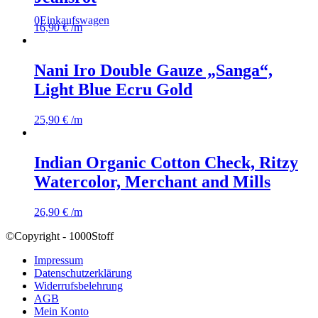
0
Einkaufswagen
16,90
€
/m
Nani Iro Double Gauze „Sanga“,
Light Blue Ecru Gold
25,90
€
/m
Indian Organic Cotton Check, Ritzy
Watercolor, Merchant and Mills
26,90
€
/m
©Copyright - 1000Stoff
Impressum
Datenschutzerklärung
Widerrufsbelehrung
AGB
Mein Konto