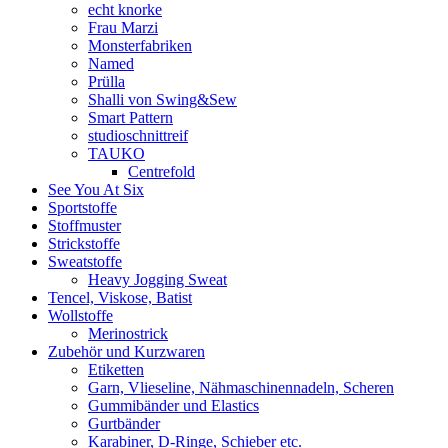
echt knorke
Frau Marzi
Monsterfabriken
Named
Prülla
Shalli von Swing&Sew
Smart Pattern
studioschnittreif
TAUKO
Centrefold
See You At Six
Sportstoffe
Stoffmuster
Strickstoffe
Sweatstoffe
Heavy Jogging Sweat
Tencel, Viskose, Batist
Wollstoffe
Merinostrick
Zubehör und Kurzwaren
Etiketten
Garn, Vlieseline, Nähmaschinennadeln, Scheren
Gummibänder und Elastics
Gurtbänder
Karabiner, D-Ringe, Schieber etc.