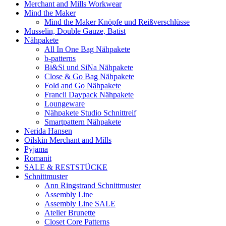
Merchant and Mills Workwear
Mind the Maker
Mind the Maker Knöpfe und Reißverschlüsse
Musselin, Double Gauze, Batist
Nähpakete
All In One Bag Nähpakete
b-patterns
Bi&Si und SiNa Nähpakete
Close & Go Bag Nähpakete
Fold and Go Nähpakete
Francli Daypack Nähpakete
Loungeware
Nähpakete Studio Schnittreif
Smartpattern Nähpakete
Nerida Hansen
Oilskin Merchant and Mills
Pyjama
Romanit
SALE & RESTSTÜCKE
Schnittmuster
Ann Ringstrand Schnittmuster
Assembly Line
Assembly Line SALE
Atelier Brunette
Closet Core Patterns