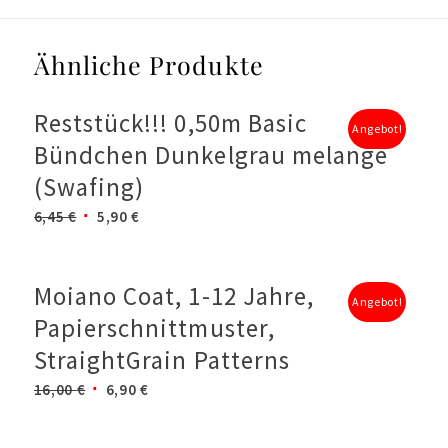
Ähnliche Produkte
Reststück!!! 0,50m Basic
Angebot!
Bündchen Dunkelgrau melange
(Swafing)
Ursprünglicher
Aktueller
6,45
€
5,90
€
Preis
Preis
war:
ist:
6,45 €
5,90 €.
Moiano Coat, 1-12 Jahre,
Angebot!
Papierschnittmuster,
StraightGrain Patterns
Ursprünglicher
Aktueller
16,00
€
6,90
€
Preis
Preis
war:
ist: