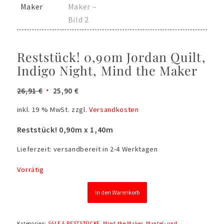
Reststück! 0,90m Jordan Quilt,
Indigo Night, Mind the Maker
Ursprünglicher
Aktueller
26,91
€
25,90
€
Preis
Preis
inkl. 19 % MwSt.
zzgl.
Versandkosten
war:
ist:
26,91 €
25,90 €.
Reststück! 0,90m x 1,40m
Lieferzeit:
versandbereit in 2-4 Werktagen
Vorrätig
In den Warenkorb
Kategorien:
SALE & RESTSTÜCKE
,
Mind the Maker
,
Mantel- und