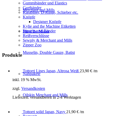
Gummibänder und Elastics
Gurtbänder
Merchant and Mills
Karabiner, D-Ringe, Schieber etc.
Knöpfe
Designer Knöpfe
Kylie and the Machine Etiketten
Paspeln und Bänder
Mind the Maker
Reißverschlüsse
Sewply & Merchant and Mills
Zipper Zoo
Musselin, Double Gauze, Batist
Produkte
Tottorri Lines Japan, Altrosa Weiß
23,90
€
/m
Nähpakete
inkl. 19 % MwSt.
zzgl.
Versandkosten
Oilskin Merchant and Mills
Lieferzeit:
versandbereit in 2-4 Werktagen
Tottorri solid Japan, Navy
21,90
€
/m