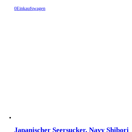
0
Einkaufswagen
Japanischer Seersucker, Navy Shibori