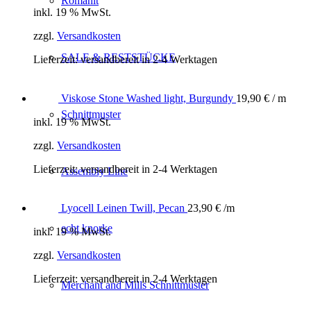
Romanit
inkl. 19 % MwSt.
zzgl.
Versandkosten
SALE & RESTSTÜCKE
Lieferzeit:
versandbereit in 2-4 Werktagen
Viskose Stone Washed light, Burgundy
19,90
€
/ m
Schnittmuster
inkl. 19 % MwSt.
zzgl.
Versandkosten
Lieferzeit:
versandbereit in 2-4 Werktagen
Assembly Line
Lyocell Leinen Twill, Pecan
23,90
€
/m
echt knorke
inkl. 19 % MwSt.
zzgl.
Versandkosten
Lieferzeit:
versandbereit in 2-4 Werktagen
Merchant and Mills Schnittmuster