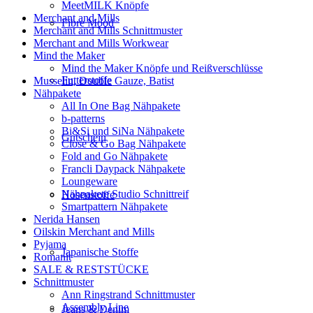
MeetMILK Knöpfe
Merchant and Mills
Fibre Mood
Merchant and Mills Schnittmuster
Merchant and Mills Workwear
Mind the Maker
Mind the Maker Knöpfe und Reißverschlüsse
Futterstoffe
Musselin, Double Gauze, Batist
Nähpakete
All In One Bag Nähpakete
b-patterns
Bi&Si und SiNa Nähpakete
Gutschein
Close & Go Bag Nähpakete
Fold and Go Nähpakete
Francli Daypack Nähpakete
Loungeware
Nähpakete Studio Schnittreif
Hosenstoffe
Smartpattern Nähpakete
Nerida Hansen
Oilskin Merchant and Mills
Pyjama
Japanische Stoffe
Romanit
SALE & RESTSTÜCKE
Schnittmuster
Ann Ringstrand Schnittmuster
Assembly Line
Jeans & Denim