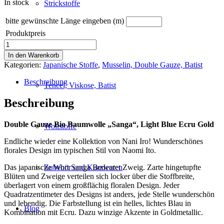
In stock
Strickstoffe
bitte gewünschte Länge eingeben (m)
Produktpreis
Nani
Sweatstoffe
Iro
In den Warenkorb
Double
Kategorien:
Japanische Stoffe
,
Musselin, Double Gauze, Batist
Gauze
"Sanga",
Beschreibung
Tencel, Viskose, Batist
Light
Blue
Beschreibung
Ecru
Gold
Double Gauze Bio Baumwolle „Sanga“, Light Blue Ecru Gold
Menge
Wollstoffe
Endliche wieder eine Kollektion von Nani Iro! Wunderschönes
florales Design im typischen Stil von Naomi Ito.
Das japanische Wort Sanga Bedeutet Zweig. Zarte hingetupfte
Zubehör und Kurzwaren
Blüten und Zweige verteilen sich locker über die Stoffbreite,
überlagert von einem großflächig floralen Design. Jeder
Quadratzentimeter des Designs ist anders, jede Stelle wunderschön
und lebendig. Die Farbstellung ist ein helles, lichtes Blau in
Blog
Kombination mit Ecru. Dazu winzige Akzente in Goldmetallic.