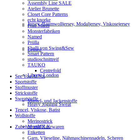
Assembly Line SALE
Atelier Brunette
Closet Core Patterns
echt knorke
Jersey, Baumwolljersey, Modaljersey, Viskosejersey
Frau Marzi
Monsterfabriken
Named
Prülla
Shalli von Swing&Sew
Leinen
Smart Pattern
studioschnittreif
TAUKO
Centrefold
Liberty London
See You At Six
Sportstoffe
Stoffmuster
Strickstoffe
Sweatstoffe
Mantel- und Jackenstoffe
Heavy Jogging Sweat
Tencel, Viskose, Batist
Wollstoffe
Merinostrick
MeetMILK
Zubehör und Kurzwaren
Etiketten
Garn, Vlieseline, Nähmaschinennadeln, Scheren