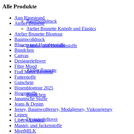
Alle Produkte
Ann Ringstrand
Baumwolldruck
Atelier Brunette
Atelier Brunette Knöpfe und Elastics
Atelier Brunette Blogtour
Baumwolldruck
Blusen- und Hemdenstoffe
Blusen- und Hemdenstoffe
Bündchen
Canvas
Designerleftover
Fibre Mood
Atelier Brunette
Frau Marzi Blogtour
Futterstoffe
Gutschein
Hosenblogtour 2025
Hosenstoffe
Bündchen
Japanische Stoffe
Jeans & Denim
Jersey, Baumwolljersey, Modaljersey, Viskosejersey
Leinen
Designerleftover
Liberty London
Mantel- und Jackenstoffe
MeetMILK