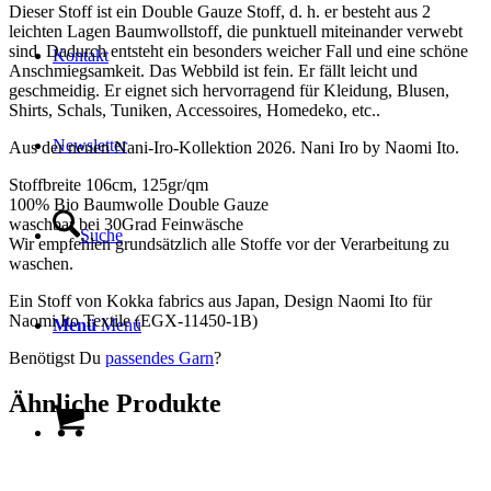
Dieser Stoff ist ein Double Gauze Stoff, d. h. er besteht aus 2
leichten Lagen Baumwollstoff, die punktuell miteinander verwebt
sind. Dadurch entsteht ein besonders weicher Fall und eine schöne
Kontakt
Anschmiegsamkeit. Das Webbild ist fein. Er fällt leicht und
geschmeidig. Er eignet sich hervorragend für Kleidung, Blusen,
Shirts, Schals, Tuniken, Accessoires, Homedeko, etc..
Newsletter
Aus der neuen Nani-Iro-Kollektion 2026. Nani Iro by Naomi Ito.
Stoffbreite 106cm, 125gr/qm
100% Bio Baumwolle Double Gauze
waschbar bei 30Grad Feinwäsche
Suche
Wir empfehlen grundsätzlich alle Stoffe vor der Verarbeitung zu
waschen.
Ein Stoff von Kokka fabrics aus Japan, Design Naomi Ito für
Naomi Ito Textile (EGX-11450-1B)
Menü
Menü
Benötigst Du
passendes Garn
?
Ähnliche Produkte