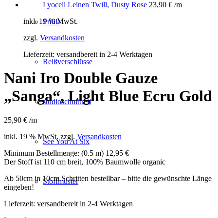
Lyocell Leinen Twill, Dusty Rose
23,90
€
/m
inkl. 19 % MwSt.
Prülla
zzgl.
Versandkosten
Lieferzeit:
versandbereit in 2-4 Werktagen
Reißverschlüsse
Nani Iro Double Gauze
„Sanga“, Light Blue Ecru Gold
studioschnittreif
25,90
€
/m
inkl. 19 % MwSt.
zzgl.
Versandkosten
See You At Six
Minimum Bestellmenge: (0.5 m) 12,95 €
Der Stoff ist 110 cm breit, 100% Baumwolle organic
Ab 50cm in 10cm Schritten bestellbar – bitte die gewünschte Länge
Stoffmuster
eingeben!
Lieferzeit:
versandbereit in 2-4 Werktagen