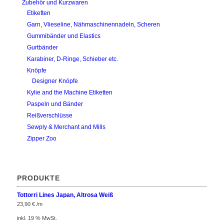
Zubehör und Kurzwaren
Etiketten
Garn, Vlieseline, Nähmaschinennadeln, Scheren
Gummibänder und Elastics
Gurtbänder
Karabiner, D-Ringe, Schieber etc.
Knöpfe
Designer Knöpfe
Kylie and the Machine Etiketten
Paspeln und Bänder
Reißverschlüsse
Sewply & Merchant and Mills
Zipper Zoo
PRODUKTE
Tottorri Lines Japan, Altrosa Weiß
23,90
€
/m
inkl. 19 % MwSt.