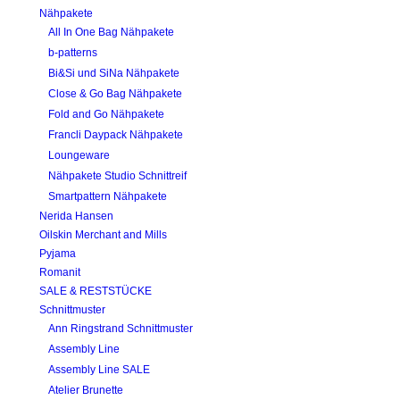
Nähpakete
All In One Bag Nähpakete
b-patterns
Bi&Si und SiNa Nähpakete
Close & Go Bag Nähpakete
Fold and Go Nähpakete
Francli Daypack Nähpakete
Loungeware
Nähpakete Studio Schnittreif
Smartpattern Nähpakete
Nerida Hansen
Oilskin Merchant and Mills
Pyjama
Romanit
SALE & RESTSTÜCKE
Schnittmuster
Ann Ringstrand Schnittmuster
Assembly Line
Assembly Line SALE
Atelier Brunette