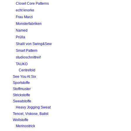
Closet Core Patterns
echt knorke
Frau Marzi
Monsterfabriken
Named
Prülla
Shalli von Swing&Sew
Smart Pattern
studioschnittreif
TAUKO
Centrefold
See You At Six
Sportstoffe
Stoffmuster
Strickstoffe
Sweatstoffe
Heavy Jogging Sweat
Tencel, Viskose, Batist
Wollstoffe
Merinostrick