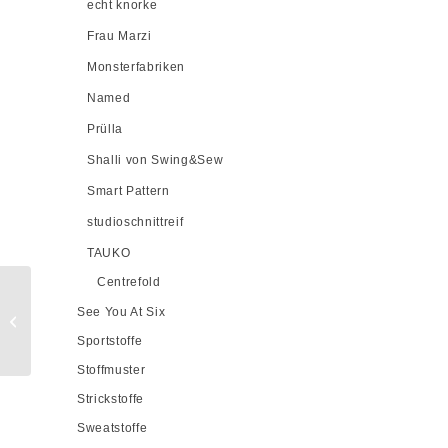
echt knorke
Frau Marzi
Monsterfabriken
Named
Prülla
Shalli von Swing&Sew
Smart Pattern
studioschnittreif
TAUKO
Centrefold
Viskosejersey
See You At Six
Premium, Sky
Sportstoffe
Stoffmuster
Strickstoffe
Sweatstoffe