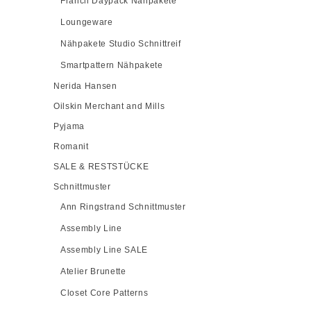
Francli Daypack Nähpakete
Loungeware
Nähpakete Studio Schnittreif
Smartpattern Nähpakete
Nerida Hansen
Oilskin Merchant and Mills
Pyjama
Romanit
SALE & RESTSTÜCKE
Schnittmuster
Ann Ringstrand Schnittmuster
Assembly Line
Assembly Line SALE
Atelier Brunette
Closet Core Patterns