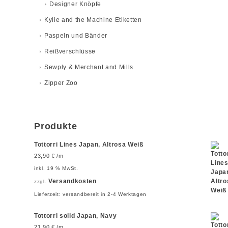
Designer Knöpfe
Kylie and the Machine Etiketten
Paspeln und Bänder
Reißverschlüsse
Sewply & Merchant and Mills
Zipper Zoo
Produkte
Tottorri Lines Japan, Altrosa Weiß
23,90
€
/m
inkl. 19 % MwSt.
Versandkosten
zzgl.
Lieferzeit:
versandbereit in 2-4 Werktagen
Tottorri solid Japan, Navy
21,90
€
/m