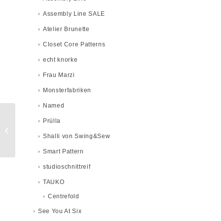
Assembly Line SALE
Atelier Brunette
Closet Core Patterns
echt knorke
Frau Marzi
Monsterfabriken
Named
Reststück! 0,70m
Prülla
Mind The Maker
Cotton Chambray
Shalli von Swing&Sew
Dottie
Smart Pattern
studioschnittreif
TAUKO
Centrefold
See You At Six