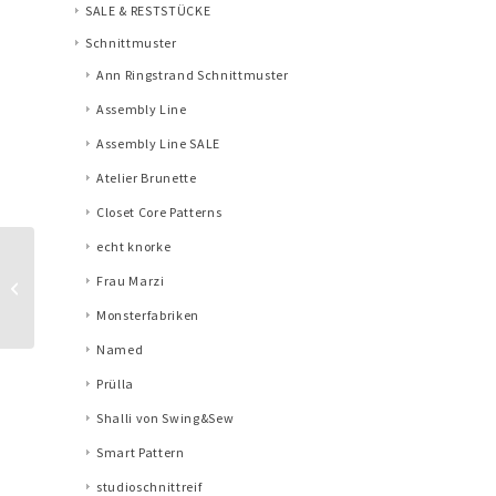
SALE & RESTSTÜCKE
Schnittmuster
Ann Ringstrand Schnittmuster
Assembly Line
Assembly Line SALE
Atelier Brunette
Closet Core Patterns
echt knorke
Baumwoll Popeline
Frau Marzi
Stone Washed, Brown
Monsterfabriken
Named
Prülla
Shalli von Swing&Sew
Smart Pattern
studioschnittreif