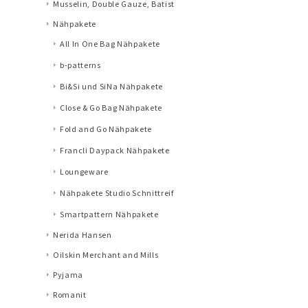
Musselin, Double Gauze, Batist
Nähpakete
All In One Bag Nähpakete
b-patterns
Bi&Si und SiNa Nähpakete
Close & Go Bag Nähpakete
Fold and Go Nähpakete
Francli Daypack Nähpakete
Loungeware
Nähpakete Studio Schnittreif
Smartpattern Nähpakete
Nerida Hansen
Oilskin Merchant and Mills
Pyjama
Romanit