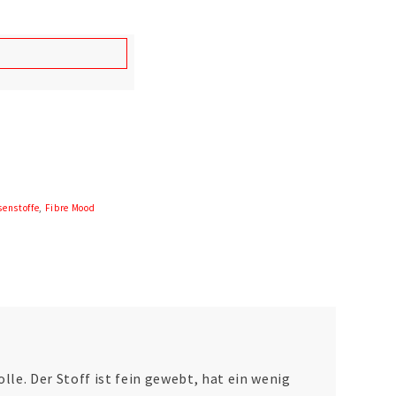
senstoffe
,
Fibre Mood
e. Der Stoff ist fein gewebt, hat ein wenig