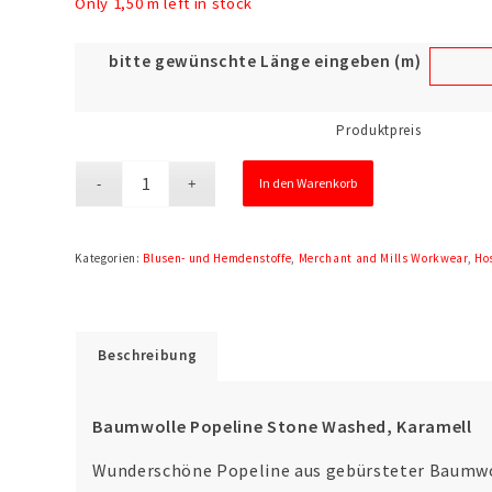
Only 1,50 m left in stock
bitte gewünschte Länge eingeben (m)
Produktpreis
In den Warenkorb
Kategorien:
Blusen- und Hemdenstoffe
,
Merchant and Mills Workwear
,
Ho
Beschreibung
Baumwolle Popeline Stone Washed, Karamell
Wunderschöne Popeline aus gebürsteter Baumwoll