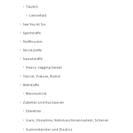
TAUKO
Centrefold
See You At Six
Sportstoffe
Stoffmuster
Strickstoffe
Sweatstoffe
Heavy Jogging Sweat
Tencel, Viskose, Batist
Wollstoffe
Merinostrick
Zubehör und Kurzwaren
Etiketten
Garn, Vlieseline, Nähmaschinennadeln, Scheren
Gummibänder und Elastics